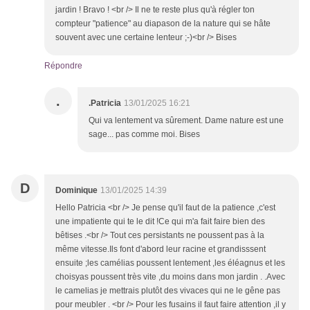
jardin ! Bravo ! <br /> Il ne te reste plus qu'à régler ton
compteur "patience" au diapason de la nature qui se hâte
souvent avec une certaine lenteur ;-)<br /> Bises
Répondre
.
.Patricia
13/01/2025 16:21
Qui va lentement va sûrement. Dame nature est une
sage... pas comme moi. Bises
D
Dominique
13/01/2025 14:39
Hello Patricia <br /> Je pense qu'il faut de la patience ,c'est
une impatiente qui te le dit !Ce qui m'a fait faire bien des
bêtises .<br /> Tout ces persistants ne poussent pas à la
même vitesse.Ils font d'abord leur racine et grandisssent
ensuite ;les camélias poussent lentement ,les éléagnus et les
choisyas poussent très vite ,du moins dans mon jardin . .Avec
le camelias je mettrais plutôt des vivaces qui ne le gêne pas
pour meubler . <br /> Pour les fusains il faut faire attention ,il y