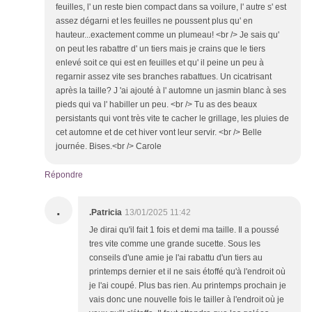
feuilles, l' un reste bien compact dans sa voilure, l' autre s' est
assez dégarni et les feuilles ne poussent plus qu' en
hauteur...exactement comme un plumeau! <br /> Je sais qu'
on peut les rabattre d' un tiers mais je crains que le tiers
enlevé soit ce qui est en feuilles et qu' il peine un peu à
regarnir assez vite ses branches rabattues. Un cicatrisant
après la taille? J 'ai ajouté à l' automne un jasmin blanc à ses
pieds qui va l' habiller un peu. <br /> Tu as des beaux
persistants qui vont très vite te cacher le grillage, les pluies de
cet automne et de cet hiver vont leur servir. <br /> Belle
journée. Bises.<br /> Carole
Répondre
.
.Patricia
13/01/2025 11:42
Je dirai qu'il fait 1 fois et demi ma taille. Il a poussé
tres vite comme une grande sucette. Sous les
conseils d'une amie je l'ai rabattu d'un tiers au
printemps dernier et il ne sais étoffé qu'à l'endroit où
je l'ai coupé. Plus bas rien. Au printemps prochain je
vais donc une nouvelle fois le tailler à l'endroit où je