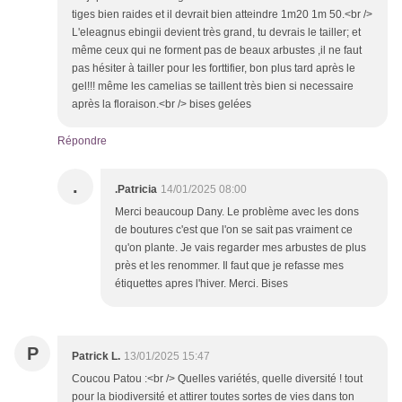
tiges bien raides et il devrait bien atteindre 1m20 1m 50.<br />
L'eleagnus ebingii devient très grand, tu devrais le tailler; et
même ceux qui ne forment pas de beaux arbustes ,il ne faut
pas hésiter à tailler pour les forttifier, bon plus tard après le
gel!!! même les camelias se taillent très bien si necessaire
après la floraison.<br /> bises gelées
Répondre
.
.Patricia
14/01/2025 08:00
Merci beaucoup Dany. Le problème avec les dons
de boutures c'est que l'on se sait pas vraiment ce
qu'on plante. Je vais regarder mes arbustes de plus
près et les renommer. Il faut que je refasse mes
étiquettes apres l'hiver. Merci. Bises
P
Patrick L.
13/01/2025 15:47
Coucou Patou :<br /> Quelles variétés, quelle diversité ! tout
pour la biodiversité et attirer toutes sortes de vies dans ton