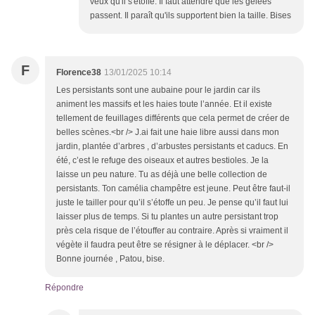
veux qu'il s'étoffe. Il faut attendre que les gelées
passent. Il paraît qu'ils supportent bien la taille. Bises
F
Florence38
13/01/2025 10:14
Les persistants sont une aubaine pour le jardin car ils
animent les massifs et les haies toute l’année. Et il existe
tellement de feuillages différents que cela permet de créer de
belles scènes.<br /> J.ai fait une haie libre aussi dans mon
jardin, plantée d’arbres , d’arbustes persistants et caducs. En
été, c’est le refuge des oiseaux et autres bestioles. Je la
laisse un peu nature. Tu as déjà une belle collection de
persistants. Ton camélia champêtre est jeune. Peut être faut-il
juste le tailler pour qu’il s’étoffe un peu. Je pense qu’il faut lui
laisser plus de temps. Si tu plantes un autre persistant trop
près cela risque de l’étouffer au contraire. Après si vraiment il
végète il faudra peut être se résigner à le déplacer. <br />
Bonne journée , Patou, bise.
Répondre