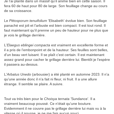
Je l'ai planté dans un massif qu'il anime bien en cette saison. Il
fera 60 de haut pour 80 de large. Son feuillage change au cours
de sa croissance.
Le
Pittosporum tenuifolium
'Elisabeth' évolue bien. Son feuillage
panaché est joli et l'arbuste est bien compact. Il est tout rond. Il
faut maintenant qu'il prenne un peu de hauteur pour ne plus que
je vois le grillage derrière.
L'
Elaegus eblingei compacta
est vraiment en excellente forme et
il a pris de l'embonpoint et de la hauteur. Ses feuilles sont belles,
d'un beau vert luisant. Il se plaît c'est certain. Il est maintenant
assez grand pour cacher le grillage derrière lui. Bientôt je l'espère
il passera au-dessus.
L
'Arbatus Unedo
(arbousier) a été planté en automne 2023. Il n'a
qu'une année donc il n'a fait ni fleur, ni fruit. Il a une allure
étrange. Il semble se plaire. A suivre.
Tout va très bien pour le
Choisya ternata '
Sundance'. Il a
vraiment beaucoup poussé. Ce n'était qu'une bouture.
Evidemment il ne couvre pas le grillage derrière lui mais vu à la
vitesse où il pousse, je ne me fais aucun souci.