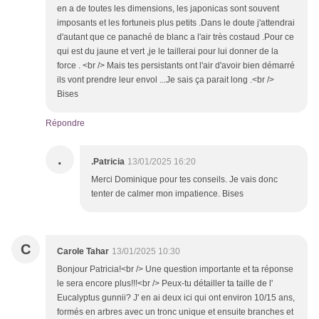
en a de toutes les dimensions, les japonicas sont souvent
imposants et les fortuneis plus petits .Dans le doute j'attendrai
d'autant que ce panaché de blanc a l'air très costaud .Pour ce
qui est du jaune et vert ,je le taillerai pour lui donner de la
force . <br /> Mais tes persistants ont l'air d'avoir bien démarré
ils vont prendre leur envol ...Je sais ça parait long .<br />
Bises
Répondre
.
.Patricia
13/01/2025 16:20
Merci Dominique pour tes conseils. Je vais donc
tenter de calmer mon impatience. Bises
C
Carole Tahar
13/01/2025 10:30
Bonjour Patricia!<br /> Une question importante et ta réponse
le sera encore plus!!!<br /> Peux-tu détailler ta taille de l'
Eucalyptus gunnii? J' en ai deux ici qui ont environ 10/15 ans,
formés en arbres avec un tronc unique et ensuite branches et