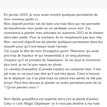
En janvier 2023, je vous avais montré quelques persistants de
mon nouveau jardin
ici
.
Mon objectif premier est de faire une haie libre qui me permette
de transformer mon jardin en un véritable cocon vert. J'ai
commencé à planter mes arbustes en automne 2021 et ils étaient
alors bien petits. Pour le moment, ils ne remplissent pas leur rôle.
Mon second objectif est de planter quelques persistants dans les
massifs pour qu'il soit beaux toute l'année.
J'ai coupé la tête de mon
Eucalyptus gunni '
Silverana' qui avait
pris trop de hauteur et qui ressemblait à un long plumeau.
J'espère qu'il va prendre de l'épaisseur. Je ne vous le montrerai
plus tard, je ne l'ai pas repris en photo.
Le camélia champêtre (
Camelia cupido
) se comporte bien. Il est
joli mais on ne peut pas dire qu'il soit très épais. Celui m'ennuie
de le déplacer car il se plait mais sa nature très aérée ne fait pas
écran. Peut être devrais je planter un autre persistant près de lui
? Qu'en pensez vous ?
Mon
Abelia grandiflora
est superbe alors j'en ai planté d'autres.
Celui ci c'est 'Magic Daydream' et il n'est pas destiné à ma haie.