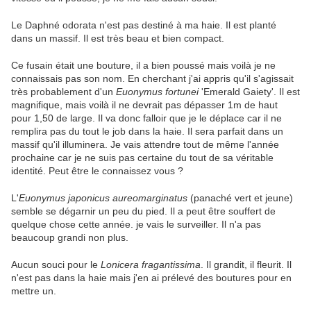
Le Daphné odorata n'est pas destiné à ma haie. Il est planté
dans un massif. Il est très beau et bien compact.
Ce fusain était une bouture, il a bien poussé mais voilà je ne
connaissais pas son nom. En cherchant j'ai appris qu'il s'agissait
très probablement d'un
Euonymus fortunei
'Emerald Gaiety'. Il est
magnifique, mais voilà il ne devrait pas dépasser 1m de haut
pour 1,50 de large. Il va donc falloir que je le déplace car il ne
remplira pas du tout le job dans la haie. Il sera parfait dans un
massif qu'il illuminera. Je vais attendre tout de même l'année
prochaine car je ne suis pas certaine du tout de sa véritable
identité. Peut être le connaissez vous ?
L'
Euonymus japonicus aureomarginatus
(panaché vert et jeune)
semble se dégarnir un peu du pied. Il a peut être souffert de
quelque chose cette année. je vais le surveiller. Il n'a pas
beaucoup grandi non plus.
Aucun souci pour le
Lonicera fragantissima
. Il grandit, il fleurit. Il
n'est pas dans la haie mais j'en ai prélevé des boutures pour en
mettre un.