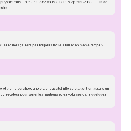
le physocarpus. En connaissez-vous le nom, s.v.p?<br /> Bonne fin de
aire...
ec les rosiers ça sera pas toujours facile à tailler en même temps ?
 et bien diversifiée, une vraie réussite! Elle se plait et t' en assure un
 du sécateur pour varier les hauteurs et les volumes dans quelques