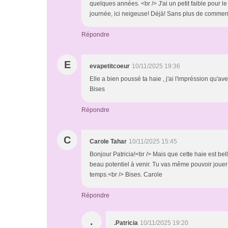
quelques années. <br /> J'ai un petit faible pour 
journée, ici neigeuse! Déjà! Sans plus de comment
Répondre
E
evapetitcoeur
10/11/2025 19:36
Elle a bien poussé ta haie , j'ai l'impréssion qu'av
Bises
Répondre
C
Carole Tahar
10/11/2025 15:45
Bonjour Patricia!<br /> Mais que cette haie est belle
beau potentiel à venir. Tu vas même pouvoir jouer
temps.<br /> Bises. Carole
Répondre
.
.Patricia
10/11/2025 19:20