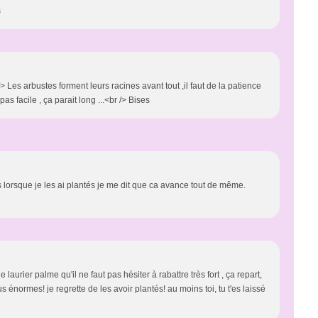
s
/> Les arbustes forment leurs racines avant tout ,il faut de la patience
pas facile , ça parait long ...<br /> Bises
ois lorsque je les ai plantés je me dit que ca avance tout de même.
 laurier palme qu'il ne faut pas hésiter à rabattre très fort , ça repart,
us énormes! je regrette de les avoir plantés! au moins toi, tu t'es laissé