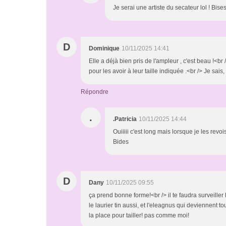
Je serai une artiste du secateur lol ! Bise
D
Dominique
10/11/2025 14:41
Elle a déjà bien pris de l'ampleur , c'est beau !<br 
pour les avoir à leur taille indiquée .<br /> Je sais, 
Répondre
.
.Patricia
10/11/2025 14:44
Ouiiiii c'est long mais lorsque je les rev
Bides
D
Dany
10/11/2025 09:55
ça prend bonne forme!<br /> il te faudra surveiller le
le laurier tin aussi, et l'eleagnus qui deviennent to
la place pour tailler! pas comme moi!