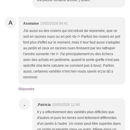
est pleine certaine année ;) Bises
A
Axonaise
15/05/2026 09:41
J'ai aussi eu des rosiers qui ont refusé de reprendre, que ce
soit en racines nues ou en pot.<br /> Parfois les rosiers en pot
font plus d'effet sur le moment, mais il leur faut aussi s'adapter
au jardin et ceux en racines nues finissent par les rattraper
l'année suivante.<br /> J'ai principalement eu des échecs
avec des achats en jardinerie, quand le porte-greffe n'est pas
spécifié (ma terre calcaire ne convient pas à tous). Parfois
aussi, certaines variétés n'ont rien voulu savoir et j'ai dû y
renoncer.
Répondre
.
.Patricia
15/05/2026 12:50
Il y a effectivement des variétés plus difficiles que
d'autres et puis les terres sont tellement différentes
d'un jardin à l'autre. Un rosier peut être superbe dans
un jardin et minable dans un autre. Même dans un