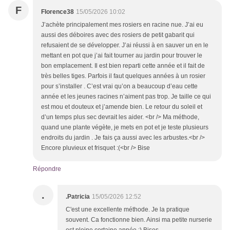
F
Florence38
15/05/2026 10:02
J’achète principalement mes rosiers en racine nue. J’ai eu
aussi des déboires avec des rosiers de petit gabarit qui
refusaient de se développer. J’ai réussi à en sauver un en le
mettant en pot que j’ai fait tourner au jardin pour trouver le
bon emplacement. Il est bien reparti cette année et il fait de
très belles tiges. Parfois il faut quelques années à un rosier
pour s’installer . C’est vrai qu’on a beaucoup d’eau cette
année et les jeunes racines n’aiment pas trop. Je taille ce qui
est mou et douteux et j’amende bien. Le retour du soleil et
d’un temps plus sec devrait les aider. <br /> Ma méthode,
quand une plante végète, je mets en pot et je teste plusieurs
endroits du jardin . Je fais ça aussi avec les arbustes.<br />
Encore pluvieux et frisquet :(<br /> Bise
Répondre
.
.Patricia
15/05/2026 12:52
C'est une excellente méthode. Je la pratique
souvent. Ca fonctionne bien. Ainsi ma petite nurserie