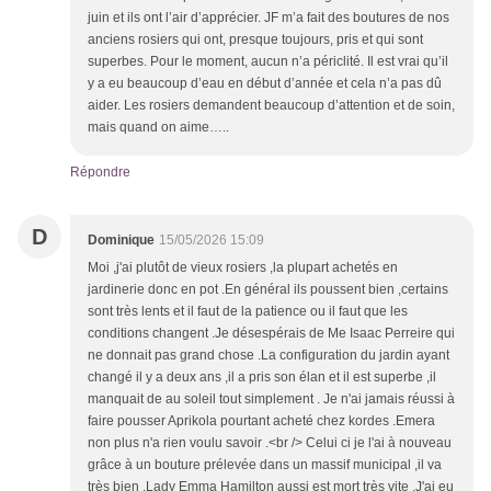
juin et ils ont l’air d’apprécier. JF m’a fait des boutures de nos
anciens rosiers qui ont, presque toujours, pris et qui sont
superbes. Pour le moment, aucun n’a périclité. Il est vrai qu’il
y a eu beaucoup d’eau en début d’année et cela n’a pas dû
aider. Les rosiers demandent beaucoup d’attention et de soin,
mais quand on aime…..
Répondre
D
Dominique
15/05/2026 15:09
Moi ,j'ai plutôt de vieux rosiers ,la plupart achetés en
jardinerie donc en pot .En général ils poussent bien ,certains
sont très lents et il faut de la patience ou il faut que les
conditions changent .Je désespérais de Me Isaac Perreire qui
ne donnait pas grand chose .La configuration du jardin ayant
changé il y a deux ans ,il a pris son élan et il est superbe ,il
manquait de au soleil tout simplement . Je n'ai jamais réussi à
faire pousser Aprikola pourtant acheté chez kordes .Emera
non plus n'a rien voulu savoir .<br /> Celui ci je l'ai à nouveau
grâce à un bouture prélevée dans un massif municipal ,il va
très bien .Lady Emma Hamilton aussi est mort très vite .J'ai eu