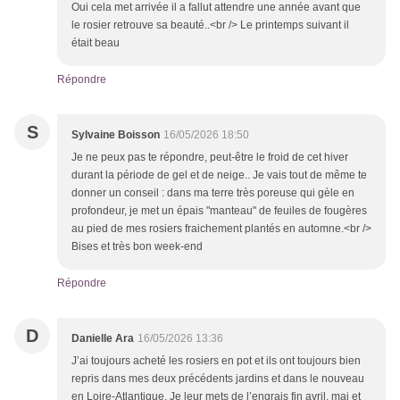
Oui cela met arrivée il a fallut attendre une année avant que
le rosier retrouve sa beauté..<br /> Le printemps suivant il
était beau
Répondre
S
Sylvaine Boisson
16/05/2026 18:50
Je ne peux pas te répondre, peut-être le froid de cet hiver
durant la période de gel et de neige.. Je vais tout de même te
donner un conseil : dans ma terre très poreuse qui gèle en
profondeur, je met un épais "manteau" de feuiles de fougères
au pied de mes rosiers fraichement plantés en automne.<br />
Bises et très bon week-end
Répondre
D
Danielle Ara
16/05/2026 13:36
J’ai toujours acheté les rosiers en pot et ils ont toujours bien
repris dans mes deux précédents jardins et dans le nouveau
en Loire-Atlantique. Je leur mets de l’engrais fin avril, mai et