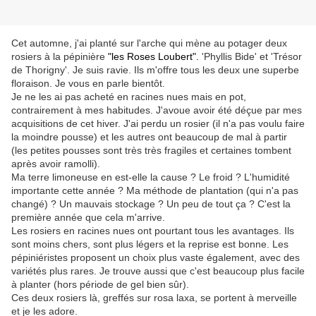
Cet automne, j'ai planté sur l'arche qui mène au potager deux
rosiers à la pépinière
"les Roses Loubert"
.
'Phyllis Bide' et 'Trésor
de Thorigny'. Je suis ravie. Ils m'offre tous les deux une superbe
floraison. Je vous en parle bientôt.
Je ne les ai pas acheté en racines nues mais en pot,
contrairement à mes habitudes. J'avoue avoir été déçue par mes
acquisitions de cet hiver. J'ai perdu un rosier (il n'a pas voulu faire
la moindre pousse) et les autres ont beaucoup de mal à partir
(les petites pousses sont très très fragiles et certaines tombent
après avoir ramolli).
Ma terre limoneuse en est-elle la cause ? Le froid ? L'humidité
importante cette année ? Ma méthode de plantation (qui n'a pas
changé) ? Un mauvais stockage ? Un peu de tout ça ? C'est la
première année que cela m'arrive.
Les rosiers en racines nues ont pourtant tous les avantages. Ils
sont moins chers, sont plus légers et la reprise est bonne. Les
pépiniéristes proposent un choix plus vaste également, avec des
variétés plus rares. Je trouve aussi que c'est beaucoup plus facile
à planter (hors période de gel bien sûr).
Ces deux rosiers là, greffés sur rosa laxa, se portent à merveille
et je les adore.