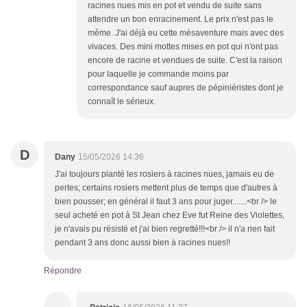
racines nues mis en pot et vendu de suite sans
attendre un bon enracinement. Le prix n'est pas le
même. J'ai déjà eu cette mésaventure mais avec des
vivaces. Des mini mottes mises en pot qui n'ont pas
encore de racine et vendues de suite. C'est la raison
pour laquelle je commande moins par
correspondance sauf aupres de pépiniéristes dont je
connaît le sérieux.
D
Dany
15/05/2026 14:36
J'ai toujours planté les rosiers à racines nues, jamais eu de
pertes; certains rosiers mettent plus de temps que d'autres à
bien pousser; en général il faut 3 ans pour juger.......<br /> le
seul acheté en pot à St Jean chez Eve fut Reine des Violettes,
je n'avais pu résisté et j'ai bien regretté!!!<br /> il n'a rien fait
pendant 3 ans donc aussi bien à racines nues!!
Répondre
.