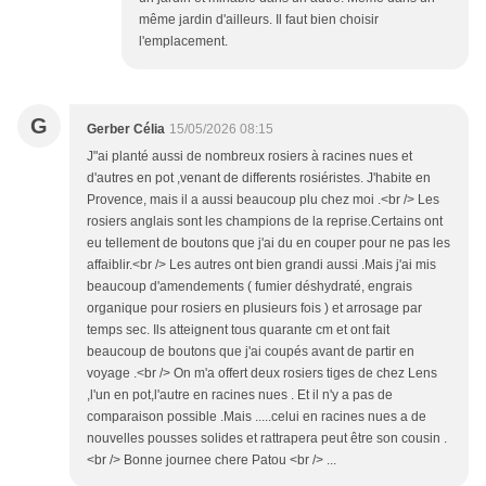
même jardin d'ailleurs. Il faut bien choisir
l'emplacement.
G
Gerber Célia
15/05/2026 08:15
J"ai planté aussi de nombreux rosiers à racines nues et
d'autres en pot ,venant de differents rosiéristes. J'habite en
Provence, mais il a aussi beaucoup plu chez moi .<br /> Les
rosiers anglais sont les champions de la reprise.Certains ont
eu tellement de boutons que j'ai du en couper pour ne pas les
affaiblir.<br /> Les autres ont bien grandi aussi .Mais j'ai mis
beaucoup d'amendements ( fumier déshydraté, engrais
organique pour rosiers en plusieurs fois ) et arrosage par
temps sec. Ils atteignent tous quarante cm et ont fait
beaucoup de boutons que j'ai coupés avant de partir en
voyage .<br /> On m'a offert deux rosiers tiges de chez Lens
,l'un en pot,l'autre en racines nues . Et il n'y a pas de
comparaison possible .Mais .....celui en racines nues a de
nouvelles pousses solides et rattrapera peut être son cousin .
<br /> Bonne journee chere Patou <br /> ...