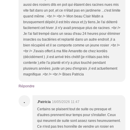
aussi des rosiers dits en pot qui étaient des racines nues mis
vite fait dans un pot ,et ce n'était pas en jardinerie ...c'est limite
quand même . <br /> <br /> Mon beau Clair Matin a
brusquement dépéri,il est très vieux et j'y tiens.Je l'ai déterré
facilement cet hiver ,il n'y avait presque plus de racines .<br />
Je l'ai fait trempé dans un seau d'eau 24 heures pour éliminer
insectes ou bactéries et replanté dans un autre endroit ,il a
bien récupéré et il se comporte comme un jeune rosier .<br />
<br /> J'avais offert à ma fille Amaretto de chez kordès
(décidément ) ,il est arrivé très chétif (je n'étais pas très
contente ),elle l'a planté et n'y a plus touché pendant
plusieurs années ,juste un peu d'engrais ,il est actuellement
magnifique .<br /> <br /> Bises Patricia
Répondre
.
.Patricia
16/05/2026 11:47
Certains se plaisent tout de suite ou presque et
d'autres prennent leur temps pour s'installer. Ceux
qui meurent de suite sont assez rares heureusement.
Ce n'est pas tres honnête de vendre un rosier en