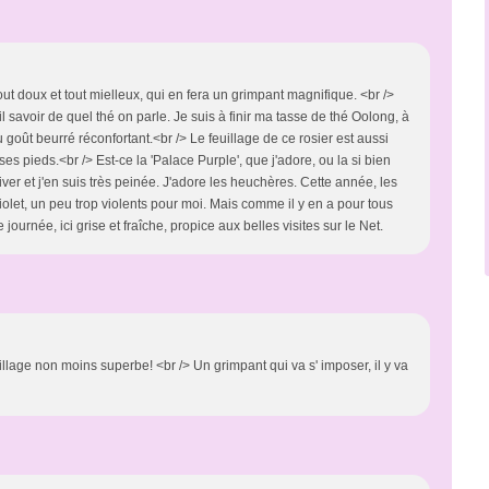
out doux et tout mielleux, qui en fera un grimpant magnifique. <br />
-il savoir de quel thé on parle. Je suis à finir ma tasse de thé Oolong, à
au goût beurré réconfortant.<br /> Le feuillage de ce rosier est aussi
es pieds.<br /> Est-ce la 'Palace Purple', que j'adore, ou la si bien
iver et j'en suis très peinée. J'adore les heuchères. Cette année, les
iolet, un peu trop violents pour moi. Mais comme il y en a pour tous
ournée, ici grise et fraîche, propice aux belles visites sur le Net.
illage non moins superbe! <br /> Un grimpant qui va s' imposer, il y va