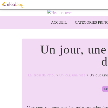
ACCUEIL
CATÉGORIES PRINC
Un jour, une
d
Le jardin de Patou
>
Un jour, une rose
>
Un jour, une
14.
P
Vous vous souvenez peut être qu'en septembre derni