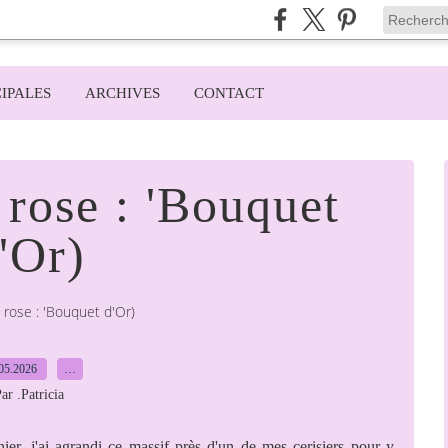
IPALES
ARCHIVES
CONTACT
 rose : 'Bouquet
'Or)
 rose : 'Bouquet d'Or)
05.2026
…
ar .Patricia
er, j'ai agrandi ce massif près d'un de mes cerisiers pour y