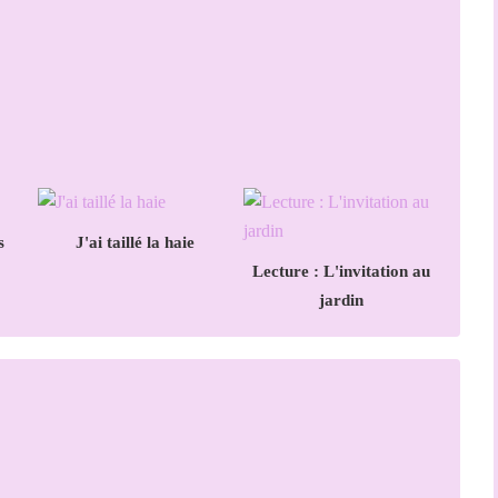
s
J'ai taillé la haie
Lecture : L'invitation au
jardin