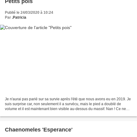
Petits pois
Publié le 24/03/2020 à 10:24
Par
.Patricia
Je n'aurai pas parié sur sa survie après l'été que nous avons eu en 2019. Je
suis surprise car, non seulement il a survécu, mais le pied a doublé de
volume et il est maintenant bien visible au-dessus du massif. Nan ! Ce ne
sont pas des petits pois mais...
Chaenomeles 'Esperance'