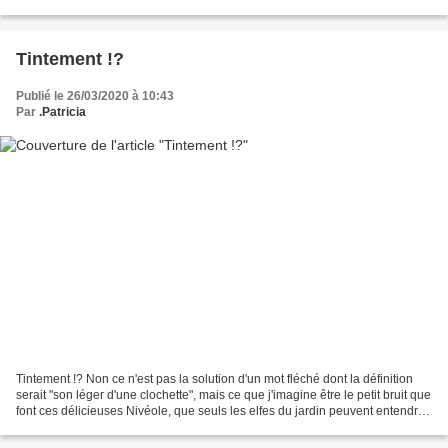
argentées et voilà que je m'envole....
Tintement !?
Publié le 26/03/2020 à 10:43
Par
.Patricia
Tintement !? Non ce n'est pas la solution d'un mot fléché dont la définition
serait "son léger d'une clochette", mais ce que j'imagine être le petit bruit que
font ces délicieuses Nivéole, que seuls les elfes du jardin peuvent entendre.
La nivéole de...