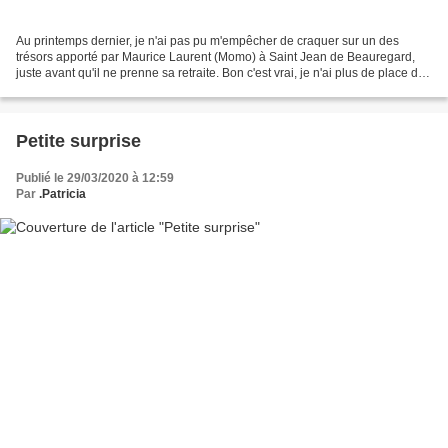
Au printemps dernier, je n'ai pas pu m'empêcher de craquer sur un des
trésors apporté par Maurice Laurent (Momo) à Saint Jean de Beauregard,
juste avant qu'il ne prenne sa retraite. Bon c'est vrai, je n'ai plus de place du
tout dans mon jardin de poche...
Petite surprise
Publié le 29/03/2020 à 12:59
Par
.Patricia