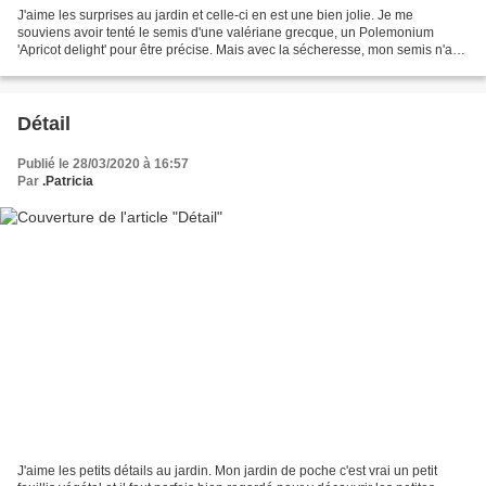
J'aime les surprises au jardin et celle-ci en est une bien jolie. Je me
souviens avoir tenté le semis d'une valériane grecque, un Polemonium
'Apricot delight' pour être précise. Mais avec la sécheresse, mon semis n'a
pas levé et j'ai vidé le pot dans...
Détail
Publié le 28/03/2020 à 16:57
Par
.Patricia
J'aime les petits détails au jardin. Mon jardin de poche c'est vrai un petit