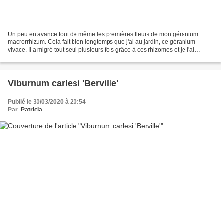
Un peu en avance tout de même les premières fleurs de mon géranium
macrorrhizum. Cela fait bien longtemps que j'ai au jardin, ce géranium
vivace. Il a migré tout seul plusieurs fois grâce à ces rhizomes et je l'ai
également déplacé bien souvent. Cela...
Viburnum carlesi 'Berville'
Publié le 30/03/2020 à 20:54
Par
.Patricia