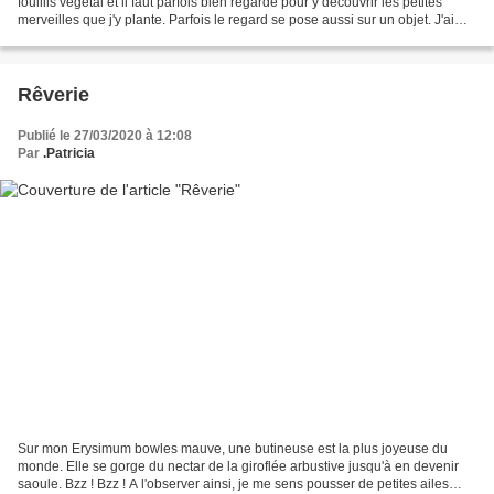
fouillis végétal et il faut parfois bien regardé pour y découvrir les petites
merveilles que j'y plante. Parfois le regard se pose aussi sur un objet. J'ai
peu de décoration....
Rêverie
Publié le 27/03/2020 à 12:08
Par
.Patricia
Sur mon Erysimum bowles mauve, une butineuse est la plus joyeuse du
monde. Elle se gorge du nectar de la giroflée arbustive jusqu'à en devenir
saoule. Bzz ! Bzz ! A l'observer ainsi, je me sens pousser de petites ailes