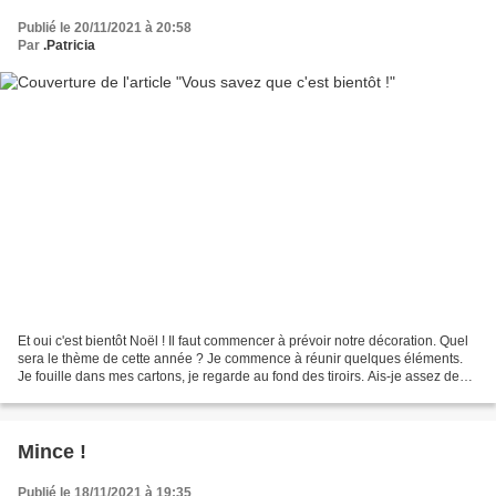
Publié le 20/11/2021 à 20:58
Par
.Patricia
Et oui c'est bientôt Noël ! Il faut commencer à prévoir notre décoration. Quel
sera le thème de cette année ? Je commence à réunir quelques éléments.
Je fouille dans mes cartons, je regarde au fond des tiroirs. Ais-je assez de
bougies (j'adore les bougies...
Mince !
Publié le 18/11/2021 à 19:35