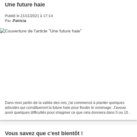
Une future haie
Publié le 21/11/2021 à 17:14
Par
.Patricia
Dans mon jardin de la vallée des rois, j'ai commencé à planter quelques
arbustes qui constitueront la future haie pour flouter le voisinage. J'avoue
avoir quelques difficultés pour imaginer ce que cela donnera dans 5 ou 10
ans. Ce n'est pas chose facile....
Vous savez que c'est bientôt !