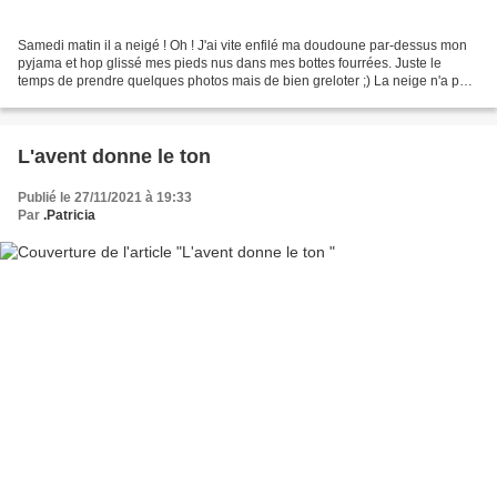
Samedi matin il a neigé ! Oh ! J'ai vite enfilé ma doudoune par-dessus mon
pyjama et hop glissé mes pieds nus dans mes bottes fourrées. Juste le
temps de prendre quelques photos mais de bien greloter ;) La neige n'a pas
tenu longtemps. Un léger saupoudrage...
L'avent donne le ton
Publié le 27/11/2021 à 19:33
Par
.Patricia