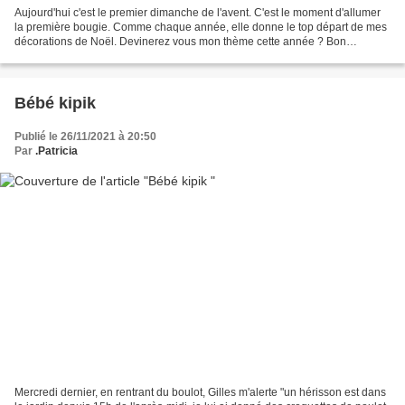
Aujourd'hui c'est le premier dimanche de l'avent. C'est le moment d'allumer
la première bougie. Comme chaque année, elle donne le top départ de mes
décorations de Noël. Devinerez vous mon thème cette année ? Bon
dimanche !
Bébé kipik
Publié le 26/11/2021 à 20:50
Par
.Patricia
Mercredi dernier, en rentrant du boulot, Gilles m'alerte "un hérisson est dans