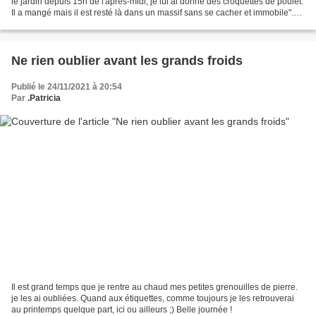
le jardin depuis 15h de l'après-midi, je lui ai donné des croquettes de poulet.
Il a mangé mais il est resté là dans un massif sans se cacher et immobile".
Ouille ouille !...
Ne rien oublier avant les grands froids
Publié le 24/11/2021 à 20:54
Par
.Patricia
Il est grand temps que je rentre au chaud mes petites grenouilles de pierre.
je les ai oubliées. Quand aux étiquettes, comme toujours je les retrouverai
au printemps quelque part, ici ou ailleurs ;) Belle journée !