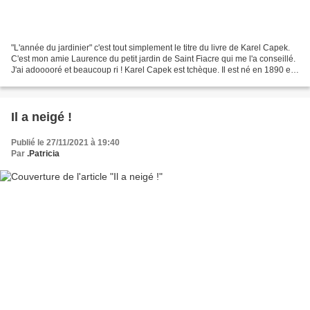
"L'année du jardinier" c'est tout simplement le titre du livre de Karel Capek.
C'est mon amie Laurence du petit jardin de Saint Fiacre qui me l'a conseillé.
J'ai adooooré et beaucoup ri ! Karel Capek est tchèque. Il est né en 1890 et
mort en 1938 et pourtant...
Il a neigé !
Publié le 27/11/2021 à 19:40
Par
.Patricia