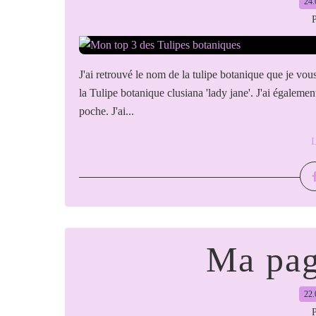
24.
P
J'ai retrouvé le nom de la tulipe botanique que je vous 
la Tulipe botanique clusiana 'lady jane'. J'ai égaleme
poche. J'ai...
L
Ma pag
22.
P