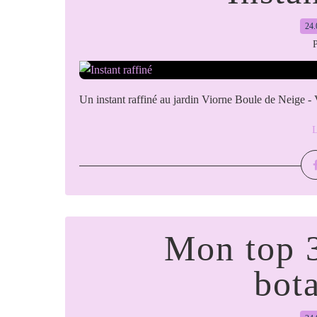
24.
P
Un instant raffiné au jardin Viorne Boule de Neige 
L
Mon top 3
bot