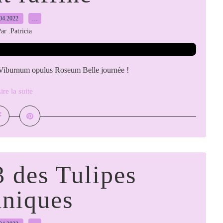
04.2022
…
ar .Patricia
- Viburnum opulus Roseum Belle journée !
ire la suite
 des Tulipes
aniques