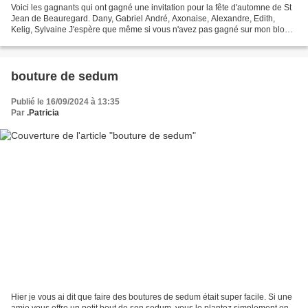
Voici les gagnants qui ont gagné une invitation pour la fête d'automne de St
Jean de Beauregard. Dany, Gabriel André, Axonaise, Alexandre, Edith,
Kelig, Sylvaine J'espère que même si vous n'avez pas gagné sur mon blog,
vous ne raterez pas cette belle...
bouture de sedum
Publié le 16/09/2024 à 13:35
Par
.Patricia
Hier je vous ai dit que faire des boutures de sedum était super facile. Si une
amie vous offre un petit bout de son sedum, vous le plantez simplement en