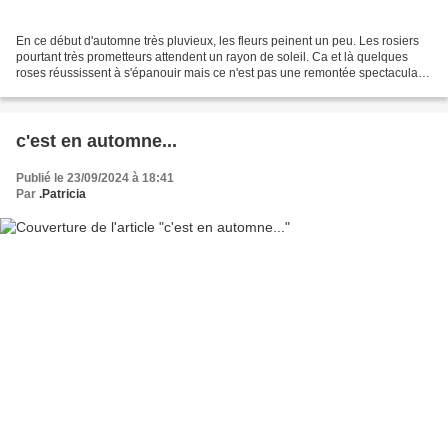
En ce début d'automne très pluvieux, les fleurs peinent un peu. Les rosiers
pourtant très prometteurs attendent un rayon de soleil. Ca et là quelques
roses réussissent à s'épanouir mais ce n'est pas une remontée spectaculaire
comme nous avons pu en connaître....
c'est en automne...
Publié le 23/09/2024 à 18:41
Par
.Patricia