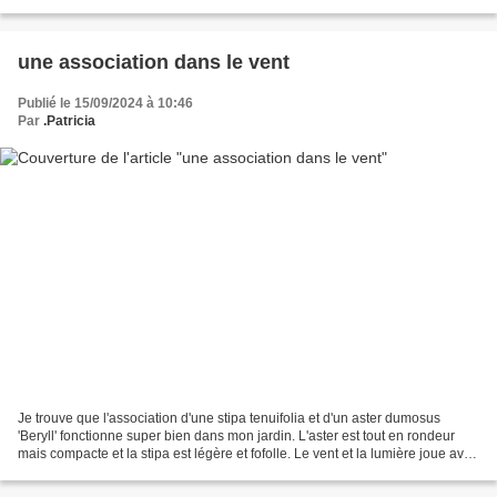
le bouturer. En pot ou même...
une association dans le vent
Publié le 15/09/2024 à 10:46
Par
.Patricia
Je trouve que l'association d'une stipa tenuifolia et d'un aster dumosus
'Beryll' fonctionne super bien dans mon jardin. L'aster est tout en rondeur
mais compacte et la stipa est légère et fofolle. Le vent et la lumière joue avec
la stipa qui recouvre...