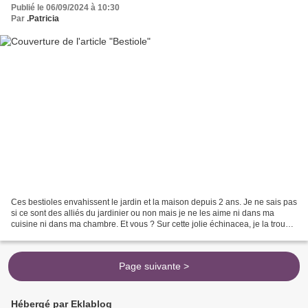
Publié le 06/09/2024 à 10:30
Par
.Patricia
Ces bestioles envahissent le jardin et la maison depuis 2 ans. Je ne sais pas
si ce sont des alliés du jardinier ou non mais je ne les aime ni dans ma
cuisine ni dans ma chambre. Et vous ? Sur cette jolie échinacea, je la trouve
bien plus jolie que sur...
Page suivante >
Hébergé par Eklablog