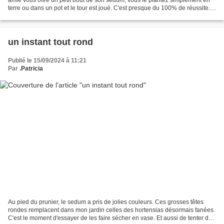
terre ou dans un pot et le tour est joué. C'est presque du 100% de réussite.
Ce beau sedum pourpre...
un instant tout rond
Publié le 15/09/2024 à 11:21
Par
.Patricia
Au pied du prunier, le sedum a pris de jolies couleurs. Ces grosses têtes
rondes remplacent dans mon jardin celles des hortensias désormais fanées.
C'est le moment d'essayer de les faire sécher en vase. Et aussi de tenter de