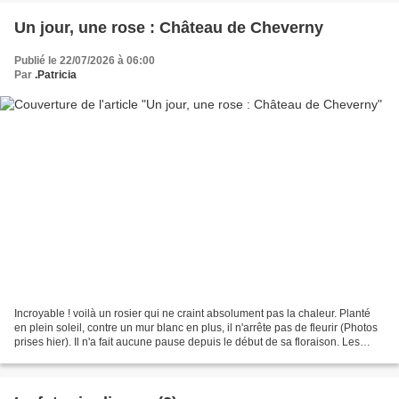
Un jour, une rose : Château de Cheverny
Publié le 22/07/2026 à 06:00
Par
.Patricia
Incroyable ! voilà un rosier qui ne craint absolument pas la chaleur. Planté
en plein soleil, contre un mur blanc en plus, il n'arrête pas de fleurir (Photos
prises hier). Il n'a fait aucune pause depuis le début de sa floraison. Les
roses s'épanouissent...