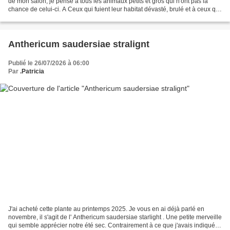
de mon salon, je pense à tous les animaux petits et gros qui n'ont pas la
chance de celui-ci. A Ceux qui fuient leur habitat dévasté, brulé et à ceux qui
sont morts déjà et...
Anthericum saudersiae stralignt
Publié le 26/07/2026 à 06:00
Par
.Patricia
J'ai acheté cette plante au printemps 2025. Je vous en ai déjà parlé en
novembre, il s'agit de l' Anthericum saudersiae starlight . Une petite merveille
qui semble apprécier notre été sec. Contrairement à ce que j'avais indiqué