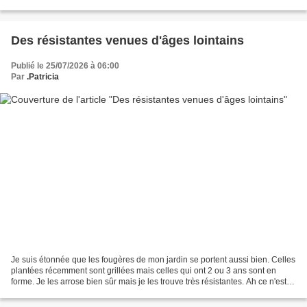
sur mon billet en automne...
Des résistantes venues d'âges lointains
Publié le 25/07/2026 à 06:00
Par
.Patricia
Je suis étonnée que les fougères de mon jardin se portent aussi bien. Celles
plantées récemment sont grillées mais celles qui ont 2 ou 3 ans sont en
forme. Je les arrose bien sûr mais je les trouve très résistantes. Ah ce n'est
pas pour rien qu'elles...