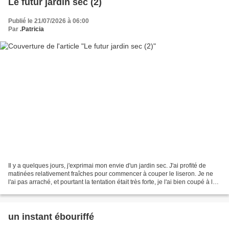
Le futur jardin sec (2)
Publié le 21/07/2026 à 06:00
Par
.Patricia
Il y a quelques jours, j'exprimai mon envie d'un jardin sec. J'ai profité de
matinées relativement fraîches pour commencer à couper le liseron. Je ne
l'ai pas arraché, et pourtant la tentation était très forte, je l'ai bien coupé à la
base. Il parait...
un instant ébouriffé