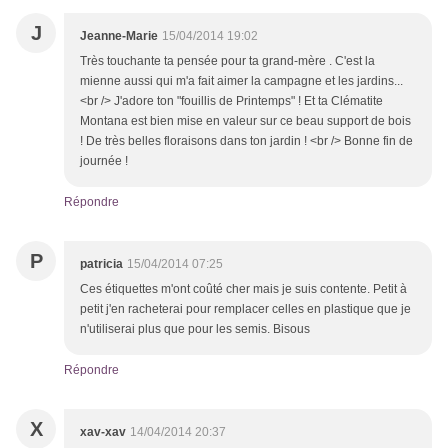
J
Jeanne-Marie
15/04/2014 19:02
Très touchante ta pensée pour ta grand-mère . C'est la
mienne aussi qui m'a fait aimer la campagne et les jardins...
<br /> J'adore ton "fouillis de Printemps" ! Et ta Clématite
Montana est bien mise en valeur sur ce beau support de bois
! De très belles floraisons dans ton jardin ! <br /> Bonne fin de
journée !
Répondre
P
patricia
15/04/2014 07:25
Ces étiquettes m'ont coûté cher mais je suis contente. Petit à
petit j'en racheterai pour remplacer celles en plastique que je
n'utiliserai plus que pour les semis. Bisous
Répondre
X
xav-xav
14/04/2014 20:37