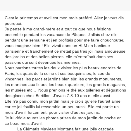
C'est le printemps et avril est mon mois préféré. Allez je vous dis
pourquoi.
Je pense à ma grand-mère et à tout ce que nous faisions
ensemble pendant les vacances de Pâques. J'allais chez elle
pendant une semaine et j'en profitais pour me faire chouchouter,
vous imaginez bien ! Elle vivait dans un HLM en banlieue
parisienne et franchement ce n'était pas très joli mais amoureuse
des jardins et des belles pierres, elle m'entraînait dans ses
passions qui sont devenues les miennes.
Nous partions toutes les deux visiter les plus beaux endroits de
Paris, les quais de la seine et ses bouquinistes, le zoo de
vincennes, les parcs et jardins bien sûr, les grands monuments,
les marchés aux fleurs, les beaux quartiers, les grands magasins,
les musées etc... Nous prenions le thé aux tuileries et dégustions
des glaces chez Bertillon. J'avais 7-8-10 ans et elle aussi.
Elle n'a pas connu mon jardin mais je crois qu'elle l'aurait aimé
car ce joli fouillis lui ressemble un peu aussi. Elle est partie un
mois d'avril, forcément, pour visiter d'autres jardins.
Je lui dédie toutes les photos prises de mon jardin de poche en
ce beau mois d'avril.
La Clématis Mayleen Montana fait une jolie cascade