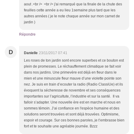
aout .<br /> <br /> j'ai remarqué que la finale de la chute des
feuilles cette année a eu lieu 1semaine plus tard que les
autres années ( je le note chaque année sur mon carnet de
jardin )
Répondre
D
Danielle
23/11/2017 07:41
Les roses de ton jardin sont encore superbes et ce bouton est
plein de promesses. Le réchauffement climatique se fait voir
dans nos jardins. Une primevère est déjà en fleur dans le
mien et une minuscule fleur mauve d’une violette pointe son
nez. Je suis en train d’ecouter la radio (Radio ClassiUe) et ils
évoquent la sécheresse de novembre et ses conséquences
importantes sur l’agricultute, l’industrie et sur la santé. Il va
falloir s’adapter. Une nouvelle ère est en marche et nous en
sommes témoin. J’ai confiance en l'espèce humaine et des
solutions seront trouvées et sont déjà trouvées. Optimisme,
espoir et courage. Sur ces bonnes paroles, je t’embrasse bien
fort et te souhaite une agréable journée. Bzzz