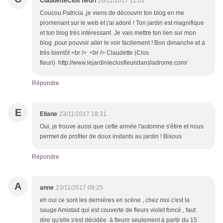
ClaudetteClos fleuri
26/11/2017 11:01
Coucou Patricia ,je viens de découvrir ton blog en me
promenant sur le web et j'ai adoré ! Ton jardin est magnifique
et ton blog très intéressant Je vais mettre ton lien sur mon
blog ,pour pouvoir aller le voir facilement ! Bon dimanche et à
très bientôt <br /> <br /> Claudette (Clos
fleuri) http://www.lejardinleclosfleuridansladrome.com/
Répondre
E
Eliane
23/11/2017 18:31
Oui, je trouve aussi que cette année l'automne s'étire et nous
permet de profiter de doux instants au jardin ! Bisous
Répondre
A
anne
23/11/2017 09:25
eh oui ce sont les dernières en scène , chez moi c'est la
sauge Amistad qui est couverte de fleurs violet foncé , faut
dire qu'elle s'est décidée à fleurir seulement à partir du 15