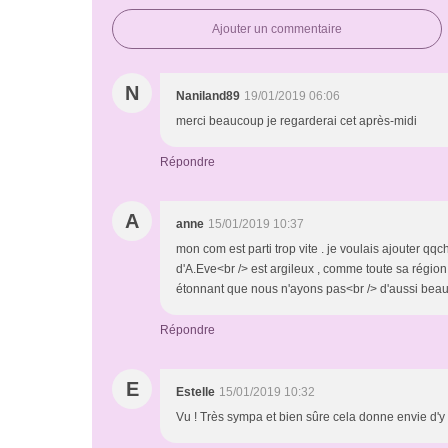
Ajouter un commentaire
N
Naniland89
19/01/2019 06:06
merci beaucoup je regarderai cet après-midi
Répondre
A
anne
15/01/2019 10:37
mon com est parti trop vite . je voulais ajouter qqch
d'A.Eve<br /> est argileux , comme toute sa région ,
étonnant que nous n'ayons pas<br /> d'aussi beaux
Répondre
E
Estelle
15/01/2019 10:32
Vu ! Très sympa et bien sûre cela donne envie d'y 