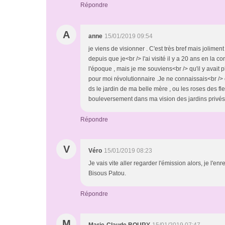
Répondre
A
anne
15/01/2019 09:54
je viens de visionner . C'est très bref mais jolime
depuis que je<br /> l'ai visité il y a 20 ans en l
l'époque , mais je me souviens<br /> qu'il y avait p
pour moi révolutionnaire .Je ne connaissais<br /> 
ds le jardin de ma belle mère , ou les roses des fle
bouleversement dans ma vision des jardins privés
Répondre
V
Véro
15/01/2019 08:23
Je vais vite aller regarder l'émission alors, je l'e
Bisous Patou.
Répondre
M
Marie-Claude BOURY
15/01/2019 07:47