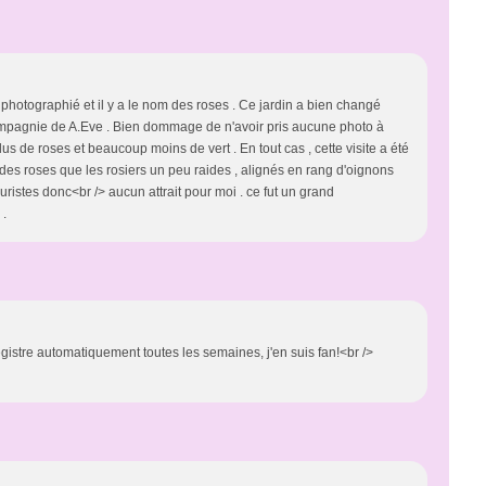
nt photographié et il y a le nom des roses . Ce jardin a bien changé
a compagnie de A.Eve . Bien dommage de n'avoir pris aucune photo à
lus de roses et beaucoup moins de vert . En tout cas , cette visite a été
des roses que les rosiers un peu raides , alignés en rang d'oignons
uristes donc<br /> aucun attrait pour moi . ce fut un grand
 .
nregistre automatiquement toutes les semaines, j'en suis fan!<br />