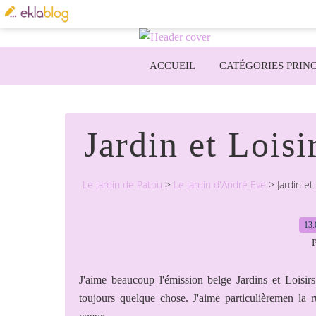
ACCUEIL
CATÉGORIES PRINC
Jardin et Lois
Le jardin de Patou
>
Le jardin d'André Eve
>
Jardin et
13.
P
J'aime beaucoup l'émission belge Jardins et Loisir
toujours quelque chose. J'aime particulièremen la 