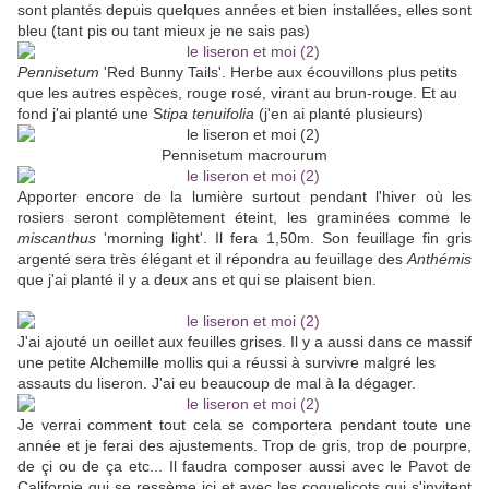
sont plantés depuis quelques années et bien installées, elles sont
bleu (tant pis ou tant mieux je ne sais pas)
Pennisetum
'Red Bunny Tails'. Herbe aux écouvillons plus petits
que les autres espèces, rouge rosé, virant au brun-rouge. Et au
fond j'ai planté une S
tipa tenuifolia
(j'en ai planté plusieurs)
Pennisetum macrourum
Apporter encore de la lumière surtout pendant l'hiver où les
rosiers seront complètement éteint, les graminées comme le
miscanthus
'morning light'. Il fera 1,50m. Son feuillage fin gris
argenté sera très élégant et il répondra au feuillage des
Anthémis
que j'ai planté il y a deux ans et qui se plaisent bien.
J'ai ajouté un oeillet aux feuilles grises. Il y a aussi dans ce massif
une petite Alchemille mollis qui a réussi à survivre malgré les
assauts du liseron. J'ai eu beaucoup de mal à la dégager.
Je verrai comment tout cela se comportera pendant toute une
année et je ferai des ajustements. Trop de gris, trop de pourpre,
de çi ou de ça etc... Il faudra composer aussi avec le Pavot de
Californie qui se ressème ici et avec les coquelicots qui s'invitent