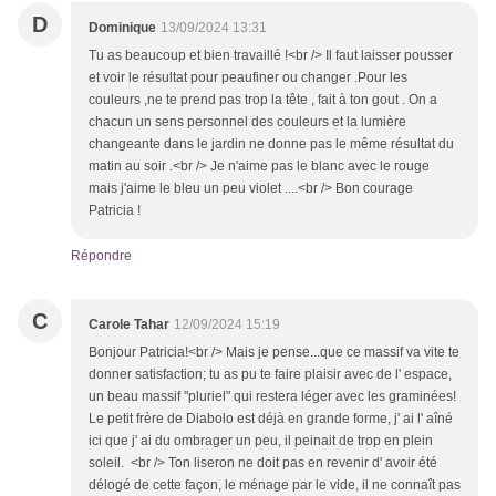
D
Dominique
13/09/2024 13:31
Tu as beaucoup et bien travaillé !<br /> Il faut laisser pousser
et voir le résultat pour peaufiner ou changer .Pour les
couleurs ,ne te prend pas trop la tête , fait à ton gout . On a
chacun un sens personnel des couleurs et la lumière
changeante dans le jardin ne donne pas le même résultat du
matin au soir .<br /> Je n'aime pas le blanc avec le rouge
mais j'aime le bleu un peu violet ....<br /> Bon courage
Patricia !
Répondre
C
Carole Tahar
12/09/2024 15:19
Bonjour Patricia!<br /> Mais je pense...que ce massif va vite te
donner satisfaction; tu as pu te faire plaisir avec de l' espace,
un beau massif "pluriel" qui restera léger avec les graminées!
Le petit frère de Diabolo est déjà en grande forme, j' ai l' aîné
ici que j' ai du ombrager un peu, il peinait de trop en plein
soleil. <br /> Ton liseron ne doit pas en revenir d' avoir été
délogé de cette façon, le ménage par le vide, il ne connaît pas