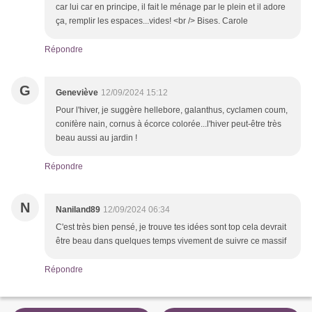
car lui car en principe, il fait le ménage par le plein et il adore
ça, remplir les espaces...vides! <br /> Bises. Carole
Répondre
G
Geneviève
12/09/2024 15:12
Pour l'hiver, je suggère hellebore, galanthus, cyclamen coum,
conifère nain, cornus à écorce colorée...l'hiver peut-être très
beau aussi au jardin !
Répondre
N
Naniland89
12/09/2024 06:34
C'est très bien pensé, je trouve tes idées sont top cela devrait
être beau dans quelques temps vivement de suivre ce massif
Répondre