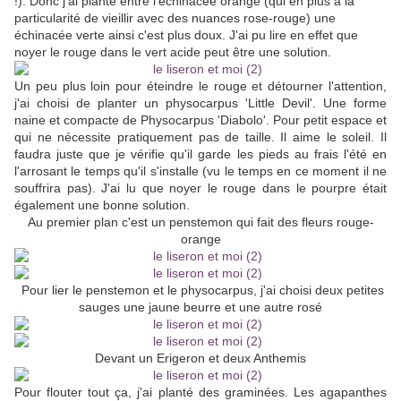
!). Donc j'ai planté entre l'échinacée orange (qui en plus à la
particularité de vieillir avec des nuances rose-rouge) une
échinacée verte ainsi c'est plus doux. J'ai pu lire en effet que
noyer le rouge dans le vert acide peut être une solution.
Un peu plus loin pour éteindre le rouge et détourner l'attention,
j'ai choisi de planter un physocarpus 'Little Devil'. Une forme
naine et compacte de Physocarpus 'Diabolo'. Pour petit espace et
qui ne nécessite pratiquement pas de taille. Il aime le soleil. Il
faudra juste que je vérifie qu'il garde les pieds au frais l'été en
l'arrosant le temps qu'il s'installe (vu le temps en ce moment il ne
souffrira pas). J'ai lu que noyer le rouge dans le pourpre était
également une bonne solution.
Au premier plan c'est un penstemon qui fait des fleurs rouge-
orange
Pour lier le penstemon et le physocarpus, j'ai choisi deux petites
sauges une jaune beurre et une autre rosé
Devant un Erigeron et deux Anthemis
Pour flouter tout ça, j'ai planté des graminées. Les agapanthes