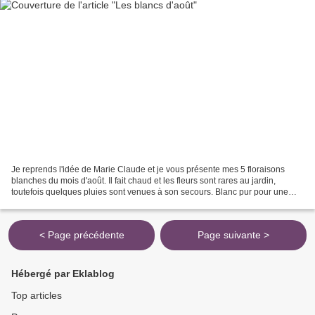
Je reprends l'idée de Marie Claude et je vous présente mes 5 floraisons
blanches du mois d'août. Il fait chaud et les fleurs sont rares au jardin,
toutefois quelques pluies sont venues à son secours. Blanc pur pour une
belle scabieuse Un cyclamen blanc-rosé...
< Page précédente
Page suivante >
Hébergé par Eklablog
Top articles