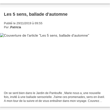
poche, les premières tulipes...
Les 5 sens, ballade d'automne
Publié le 29/11/2019 à 09:55
Par
.Patricia
On se sent bien dans le Jardin de Pantoufle , Marie nous a, une nouvelle
fois, invité à une ballade sensorielle. J'aime ces promenades, sens en éveil.
A mon tour de la suivre et de vous entraîner dans mon voyage. Couvrez
vous ! le fond de l'air est frais...