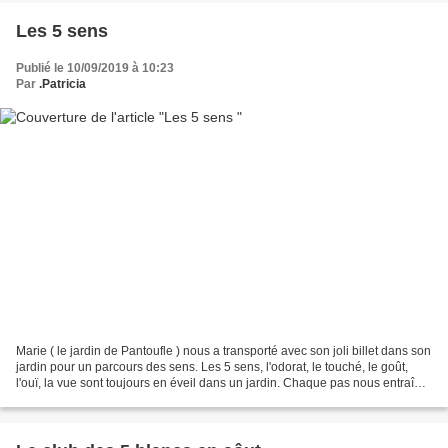
Les 5 sens
Publié le 10/09/2019 à 10:23
Par
.Patricia
Marie ( le jardin de Pantoufle ) nous a transporté avec son joli billet dans son
jardin pour un parcours des sens. Les 5 sens, l'odorat, le touché, le goût,
l'ouï, la vue sont toujours en éveil dans un jardin. Chaque pas nous entraîne
dans un tourbillon...