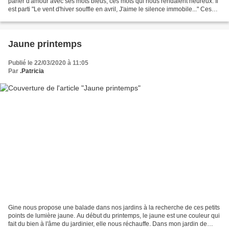
parler d'amour avec ses mots bleus, ces mots qui nous rendaient heureux. Il
est parti "Le vent d'hiver souffle en avril, J'aime le silence immobile..." Ces
mots que l'on dit avec...
Jaune printemps
Publié le 22/03/2020 à 11:05
Par
.Patricia
Gine nous propose une balade dans nos jardins à la recherche de ces petits
points de lumière jaune. Au début du printemps, le jaune est une couleur qui
fait du bien à l'âme du jardinier, elle nous réchauffe. Dans mon jardin de