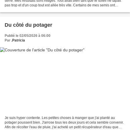
serre. Mes résultats sont mitigés. Tout allait bien tant que le soleil ne tapait
pas trop et d'un coup tout est allée très vite. Certains de mes semis ont
séché, d'autres ont...
Du côté du potager
Publié le 02/05/2026 à 06:00
Par
.Patricia
Je suis hyper contente. Les petites choses à manger que j'ai planté au
potager poussent bien. J'arrose tous les deux jours et cela semble convenir.
Afin de récolter l'eau de pluie, j'ai acheté un petit récupérateur d'eau que