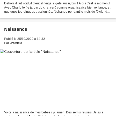
Dehors il fait froid, il pleut, il neige, il gèle aussi, brrr ! Alors c'est le moment !
Avec Charlotte (le jardin du chat vert) comme organisatrice bienveillance, et
quelques fou-dingues passionnés, j'échange pendant le mois de février des
graines si...
Naissance
Publié le 25/10/2020 à 14:32
Par
.Patricia
Voici la naissance de mes bébés cyclamen. Des semis réussis. Je suis