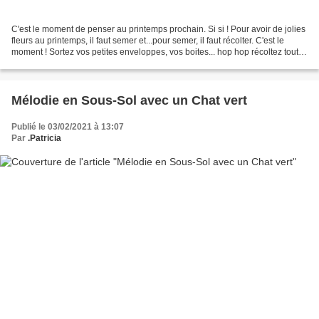
C'est le moment de penser au printemps prochain. Si si ! Pour avoir de jolies
fleurs au printemps, il faut semer et...pour semer, il faut récolter. C'est le
moment ! Sortez vos petites enveloppes, vos boites... hop hop récoltez tout
ce que vous pouvez....
Mélodie en Sous-Sol avec un Chat vert
Publié le 03/02/2021 à 13:07
Par
.Patricia