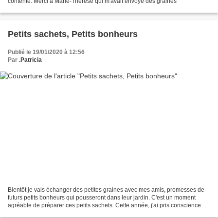
contente. Merci à Marie-Thérèse qui m'avait envoyé des graines
Petits sachets, Petits bonheurs
Publié le 19/01/2020 à 12:56
Par
.Patricia
Bientôt je vais échanger des petites graines avec mes amis, promesses de
futurs petits bonheurs qui pousseront dans leur jardin. C'est un moment
agréable de préparer ces petits sachets. Cette année, j'ai pris conscience
qu'il fallait limiter au maximum...