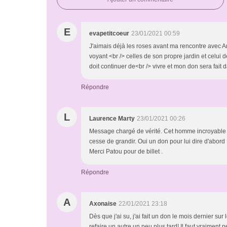
E
evapetitcoeur
23/01/2021 00:59
J'aimais déjà les roses avant ma rencontre avec A
voyant <br /> celles de son propre jardin et celui 
doit continuer de<br /> vivre et mon don sera fait da
Répondre
L
Laurence Marty
23/01/2021 00:26
Message chargé de vérité. Cet homme incroyable à
cesse de grandir. Oui un don pour lui dire d'abord
Merci Patou pour de billet .
Répondre
A
Axonaise
22/01/2021 23:18
Dès que j'ai su, j'ai fait un don le mois dernier sur
refaire un autre un peu plus tard! Il faut vraiment 