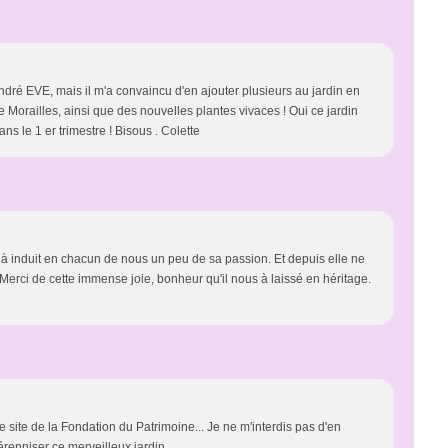
ndré EVE, mais il m'a convaincu d'en ajouter plusieurs au jardin en
de Morailles, ainsi que des nouvelles plantes vivaces ! Oui ce jardin
ns le 1 er trimestre ! Bisous . Colette
 induit en chacun de nous un peu de sa passion. Et depuis elle ne
 Merci de cette immense joie, bonheur qu'il nous à laissé en héritage.
 le site de la Fondation du Patrimoine... Je ne m'interdis pas d'en
pérenniser ce merveilleux jardin.