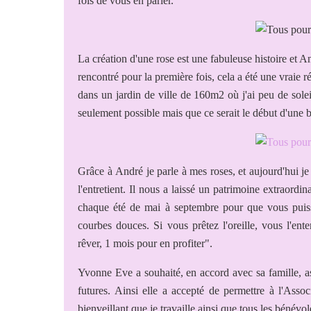
fois de vous en parler.
La création d'une rose est une fabuleuse histoire et And
rencontré pour la première fois, cela a été une vraie r
dans un jardin de ville de 160m2 où j'ai peu de solei
seulement possible mais que ce serait le début d'une be
Grâce à André je parle à mes roses, et aujourd'hui je 
l'entretient. Il nous a laissé un patrimoine extraordi
chaque été de mai à septembre pour que vous puissi
courbes douces. Si vous prêtez l'oreille, vous l'e
rêver, 1 mois pour en profiter".
Yvonne Eve a souhaité, en accord avec sa famille, as
futures. Ainsi elle a accepté de permettre à l'Assoc
bienveillant que je travaille ainsi que tous les bénévol