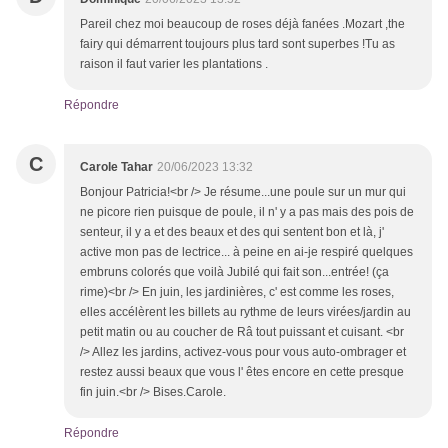
Pareil chez moi beaucoup de roses déjà fanées .Mozart ,the
fairy qui démarrent toujours plus tard sont superbes !Tu as
raison il faut varier les plantations .
Répondre
C
Carole Tahar
20/06/2023 13:32
Bonjour Patricia!<br /> Je résume...une poule sur un mur qui
ne picore rien puisque de poule, il n' y a pas mais des pois de
senteur, il y a et des beaux et des qui sentent bon et là, j'
active mon pas de lectrice... à peine en ai-je respiré quelques
embruns colorés que voilà Jubilé qui fait son...entrée! (ça
rime)<br /> En juin, les jardinières, c' est comme les roses,
elles accélèrent les billets au rythme de leurs virées/jardin au
petit matin ou au coucher de Râ tout puissant et cuisant. <br
/> Allez les jardins, activez-vous pour vous auto-ombrager et
restez aussi beaux que vous l' êtes encore en cette presque
fin juin.<br /> Bises.Carole.
Répondre