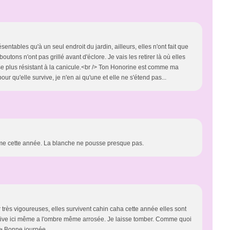
entables qu'à un seul endroit du jardin, ailleurs, elles n'ont fait que
outons n'ont pas grillé avant d'éclore. Je vais les retirer là où elles
se plus résistant à la canicule.<br /> Ton Honorine est comme ma
our qu'elle survive, je n'en ai qu'une et elle ne s'étend pas...
me cette année. La blanche ne pousse presque pas.
rès vigoureuses, elles survivent cahin caha cette année elles sont
tive ici même a l'ombre même arrosée. Je laisse tomber. Comme quoi
 /> Bonne journée