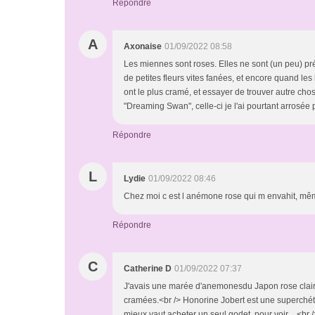
Répondre
A
Axonaise
01/09/2022 08:58
Les miennes sont roses. Elles ne sont (un peu) prés
de petites fleurs vites fanées, et encore quand les b
ont le plus cramé, et essayer de trouver autre cho
"Dreaming Swan", celle-ci je l'ai pourtant arrosée p
Répondre
L
Lydie
01/09/2022 08:46
Chez moi c est l anémone rose qui m envahit, mê
Répondre
C
Catherine D
01/09/2022 07:37
J'avais une marée d'anemonesdu Japon rose clair t
cramées.<br /> Honorine Jobert est une superché
mieux vaut acheter un seul godet, pour voir ...<br