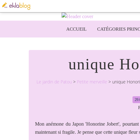
ACCUEIL
CATÉGORIES PRINC
unique Ho
Le jardin de Patou
>
Petite merveille
>
unique Honori
29.
P
Mon anémone du Japon 'Honorine Jobert', pourtant s
maintenant si fragile. Je pense que cette unique fleur 