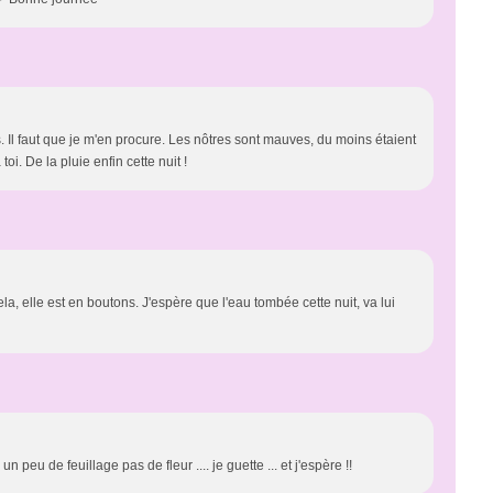
. Il faut que je m'en procure. Les nôtres sont mauves, du moins étaient
i. De la pluie enfin cette nuit !
la, elle est en boutons. J'espère que l'eau tombée cette nuit, va lui
peu de feuillage pas de fleur .... je guette ... et j'espère !!