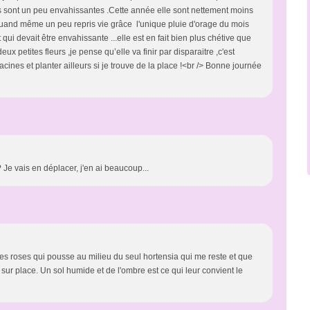
 sont un peu envahissantes .Cette année elle sont nettement moins
t quand même un peu repris vie grâce l'unique pluie d'orage du mois
qui devait être envahissante ...elle est en fait bien plus chétive que
ux petites fleurs ,je pense qu’elle va finir par disparaitre ,c'est
ines et planter ailleurs si je trouve de la place !<br /> Bonne journée
? Je vais en déplacer, j'en ai beaucoup...
es roses qui pousse au milieu du seul hortensia qui me reste et que
sur place. Un sol humide et de l'ombre est ce qui leur convient le