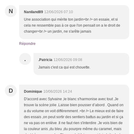
N
Naniland89
12/06/2026 07:10
Une association qui mérite ton jardin<br /> on essaie, et si
cela ne ressemble pas à ce que l'on pensait on a le droit de
changer<br /> un jardin, ne s'arête jamais
Répondre
.
.Patricia
12/06/2026 09:08
Jamais c'est ca qui est chouette.
D
Dominique
10/06/2026 14:24
D'accord avec Sylvaine ,le blanc s'harmonise avec tout .Je
trouve la scène jolie .Laisse bien pousser d’abord . Quand on
a du volume on voit différemment .<br /> Le mieux est de faire
des essais ,on peut sortir des sentiers battus au jardin et si ça
ne va pas on enlève .Il ne faut rien s'interdire .Je vois bien de
la couleur anis ,du bleu ,du pourpre même du caramel, mais