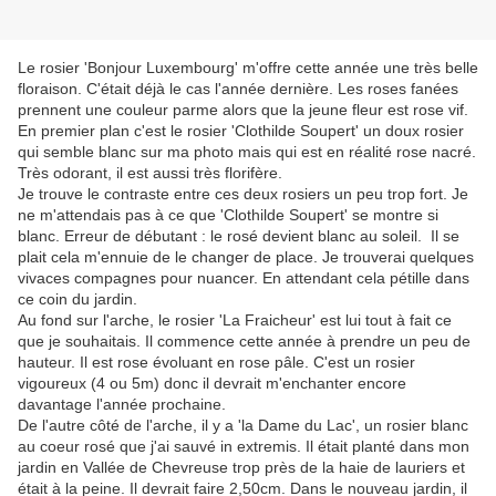
Le rosier 'Bonjour Luxembourg' m'offre cette année une très belle
floraison. C'était déjà le cas l'année dernière. Les roses fanées
prennent une couleur parme alors que la jeune fleur est rose vif.
En premier plan c'est le rosier 'Clothilde Soupert' un doux rosier
qui semble blanc sur ma photo mais qui est en réalité rose nacré.
Très odorant, il est aussi très florifère.
Je trouve le contraste entre ces deux rosiers un peu trop fort. Je
ne m'attendais pas à ce que 'Clothilde Soupert' se montre si
blanc. Erreur de débutant : le rosé devient blanc au soleil. Il se
plait cela m'ennuie de le changer de place. Je trouverai quelques
vivaces compagnes pour nuancer. En attendant cela pétille dans
ce coin du jardin.
Au fond sur l'arche, le rosier 'La Fraicheur' est lui tout à fait ce
que je souhaitais. Il commence cette année à prendre un peu de
hauteur. Il est rose évoluant en rose pâle. C'est un rosier
vigoureux (4 ou 5m) donc il devrait m'enchanter encore
davantage l'année prochaine.
De l'autre côté de l'arche, il y a 'la Dame du Lac', un rosier blanc
au coeur rosé que j'ai sauvé in extremis. Il était planté dans mon
jardin en Vallée de Chevreuse trop près de la haie de lauriers et
était à la peine. Il devrait faire 2,50cm. Dans le nouveau jardin, il