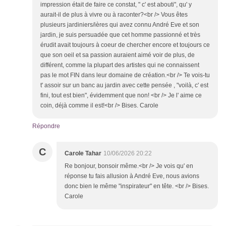
impression était de faire ce constat, " c' est abouti", qu' y
aurait-il de plus à vivre ou à raconter?<br /> Vous êtes
plusieurs jardiniers/ières qui avez connu André Eve et son
jardin, je suis persuadée que cet homme passionné et très
érudit avait toujours à coeur de chercher encore et toujours ce
que son oeil et sa passion auraient aimé voir de plus, de
différent, comme la plupart des artistes qui ne connaissent
pas le mot FIN dans leur domaine de création.<br /> Te vois-tu
t' assoir sur un banc au jardin avec cette pensée , "voilà, c' est
fini, tout est bien", évidemment que non! <br /> Je l' aime ce
coin, déjà comme il est!<br /> Bises. Carole
Répondre
C
Carole Tahar
10/06/2026 20:22
Re bonjour, bonsoir même.<br /> Je vois qu' en
réponse tu fais allusion à André Eve, nous avions
donc bien le même "inspirateur" en tête. <br /> Bises.
Carole