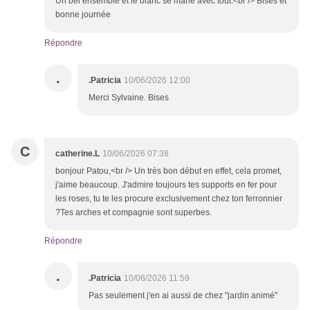
Un bel ensemble et le blanc se marie avec tout.<br /> Bises et
bonne journée
Répondre
.
.Patricia
10/06/2026 12:00
Merci Sylvaine. Bises
C
catherine.L
10/06/2026 07:38
bonjour Patou,<br /> Un très bon début en effet, cela promet,
j'aime beaucoup. J'admire toujours tes supports en fer pour
les roses, tu te les procure exclusivement chez ton ferronnier
?Tes arches et compagnie sont superbes.
Répondre
.
.Patricia
10/06/2026 11:59
Pas seulement j'en ai aussi de chez "jardin animé"