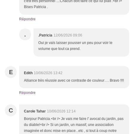
c'est très personnel ....Chacun doit faire ce qui lui plait .<br />
Bises Patricia .
Répondre
.
.Patricia
12/06/2026 09:06
Oui je vais laisser pousser un peu pour voir le
volume que tout ca prend.
E
Edith
10/06/2026 13:42
Alliance très réussie avec ce contraste de couleur…. Bravo !!!!
Répondre
C
Carole Tahar
10/06/2026 12:14
Bonjour Patricia.<br /> Je vais me faire l' avocat du jardin, pas
du diable!<br /> Si un jardin, un massif, une association
imaginée et donc mise en place...etc , si tout à coup notre