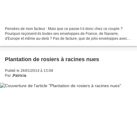
Pensées de mon facteur : Mais que ce passe-t-il donc chez ce couple ?
Pourquoi reçoivent-ils toutes ses enveloppes de France, de Navarre,
d'Europe et même au-delà ? Pas de facture, que de jolis enveloppes avec
de beaux timbres ?! et elles font un drôle...
Plantation de rosiers à racines nues
Publié le 26/01/2014 à 13:08
Par
.Patricia