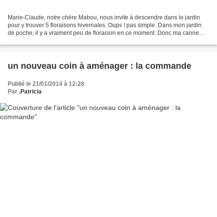
Marie-Claude, notre chère Mabou, nous invite à descendre dans le jardin
pour y trouver 5 floraisons hivernales. Oups ! pas simple. Dans mon jardin
de poche, il y a vraiment peu de floraison en ce moment. Donc ma canne
d'un côté (toujours ce vilain mal...
un nouveau coin à aménager : la commande
Publié le 21/01/2014 à 12:28
Par
.Patricia