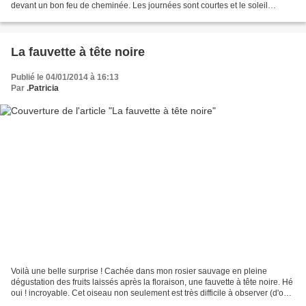
devant un bon feu de cheminée. Les journées sont courtes et le soleil
n'empêche pas les grasses...
La fauvette à tête noire
Publié le 04/01/2014 à 16:13
Par
.Patricia
Voilà une belle surprise ! Cachée dans mon rosier sauvage en pleine
dégustation des fruits laissés après la floraison, une fauvette à tête noire. Hé
oui ! incroyable. Cet oiseau non seulement est très difficile à observer (d'où
le manque de netteté des...