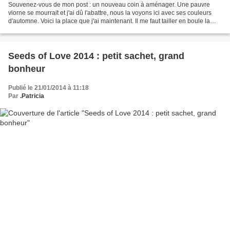
Souvenez-vous de mon post : un nouveau coin à aménager. Une pauvre
viorne se mourrait et j'ai dû l'abattre, nous la voyons ici avec ses couleurs
d'automne. Voici la place que j'ai maintenant. Il me faut tailler en boule la
symphorine et derrière apparaitront...
Seeds of Love 2014 : petit sachet, grand
bonheur
Publié le 21/01/2014 à 11:18
Par
.Patricia