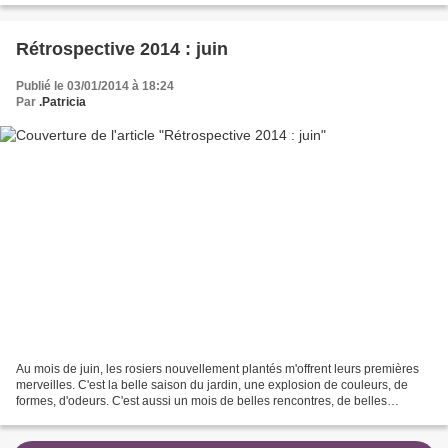
Rétrospective 2014 : juin
Publié le 03/01/2014 à 18:24
Par
.Patricia
Au mois de juin, les rosiers nouvellement plantés m'offrent leurs premières
merveilles. C'est la belle saison du jardin, une explosion de couleurs, de
formes, d'odeurs. C'est aussi un mois de belles rencontres, de belles
émotions, le début d'un "autrement"....