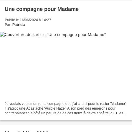
Une compagne pour Madame
Publié le 16/06/2024 à 14:27
Par
.Patricia
Je voulais vous montrer la compagne que j'ai choisi pour le rosier 'Madame'.
Il s'agit d'une Agastache 'Purple Haze'. A son pied des erigerons pour
contrebalancer le côté un peu raide de ces deux là devraient être joli. C'est
la couleur pourpre-violet...