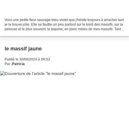
Voici une petite fleur sauvage bleu-violet que j'hésite toujours à arracher tant
je la trouve jolie. Elle se faufile un peu partout sur le bord des massifs, sur la
pelouse et le plus souvent, la taquine, en plein milieu de mes massifs. Tantôt
je la laisse...
le massif jaune
Publié le 30/06/2024 à 09:52
Par
.Patricia