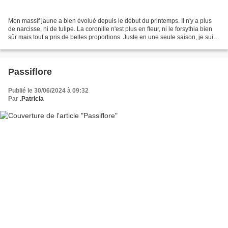
Mon massif jaune a bien évolué depuis le début du printemps. Il n'y a plus
de narcisse, ni de tulipe. La coronille n'est plus en fleur, ni le forsythia bien
sûr mais tout a pris de belles proportions. Juste en une seule saison, je suis
ravie ! Il faut...
Passiflore
Publié le 30/06/2024 à 09:32
Par
.Patricia