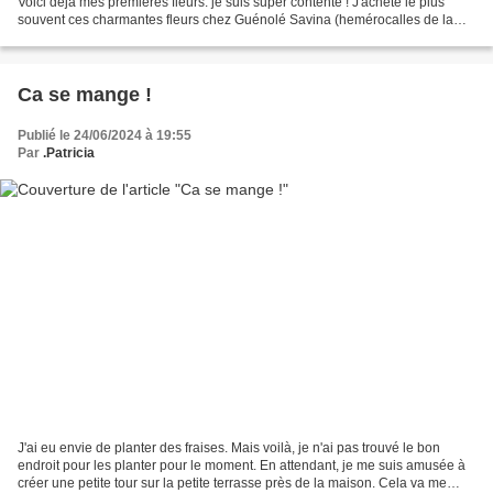
Voici déjà mes premières fleurs. je suis super contente ! J'achète le plus
souvent ces charmantes fleurs chez Guénolé Savina (hemérocalles de la
pointe). hémérocalle 'pixie parasol'...
Ca se mange !
Publié le 24/06/2024 à 19:55
Par
.Patricia
J'ai eu envie de planter des fraises. Mais voilà, je n'ai pas trouvé le bon
endroit pour les planter pour le moment. En attendant, je me suis amusée à
créer une petite tour sur la petite terrasse près de la maison. Cela va me