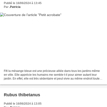
Publié le 16/06/2024 à 13:45
Par
.Patricia
Fifi la mésange bleue est une précieuse alliée dans tous les jardins même
en ville. Elle apprécie les humains me semble-t-il pour aimer autant leur
jardin. En effet, elle est très sédentaire et peut vivre au même endroit toute
sa vie. Vermisseaux, pucerons...
Rubus thibetanus
Publié le 16/06/2024 à 13:05