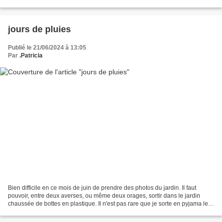
permettre de me régaler....
jours de pluies
Publié le 21/06/2024 à 13:05
Par
.Patricia
Bien difficile en ce mois de juin de prendre des photos du jardin. Il faut
pouvoir, entre deux averses, ou même deux orages, sortir dans le jardin
chaussée de bottes en plastique. Il n'est pas rare que je sorte en pyjama le
soir, car à ce moment là, avant...