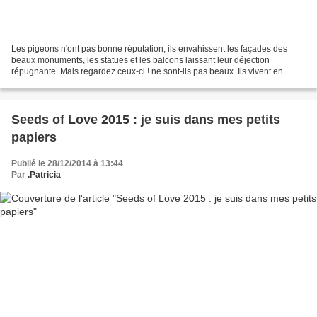
Les pigeons n'ont pas bonne réputation, ils envahissent les façades des
beaux monuments, les statues et les balcons laissant leur déjection
répugnante. Mais regardez ceux-ci ! ne sont-ils pas beaux. Ils vivent en
couple dans mon jardin et la cohabitation...
Seeds of Love 2015 : je suis dans mes petits
papiers
Publié le 28/12/2014 à 13:44
Par
.Patricia