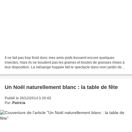
Il ne fait pas trop froid donc mes amis piafs trouvent encore quelques
insectes, mais ils ne boudent pas les graines et boules de graisses mises à
leur disposition. La mésange huppée fait le spectacle dans mon jardin de
poche, elle fait de la balançoire...
Un Noël naturellement blanc : la table de fête
Publié le 26/12/2014 à 20:02
Par
.Patricia