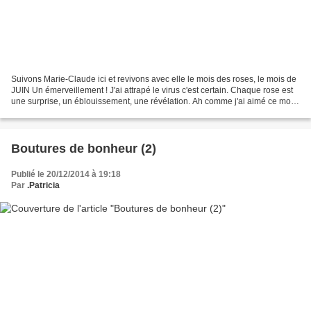
Suivons Marie-Claude ici et revivons avec elle le mois des roses, le mois de
JUIN Un émerveillement ! J'ai attrapé le virus c'est certain. Chaque rose est
une surprise, un éblouissement, une révélation. Ah comme j'ai aimé ce mois
de juin. 1. Ma photo...
Boutures de bonheur (2)
Publié le 20/12/2014 à 19:18
Par
.Patricia