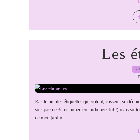
L
Les é
30.
P
Ras le bol des étiquettes qui volent, cassent, se déchir
suis passée 3ème année en jardinage, lol !) mais surtout
de mon jardin....
L