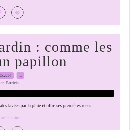
jardin : comme les
un papillon
05.2014
…
ar .Patricia
les lavées par la pluie et offre ses premières roses
ire la suite