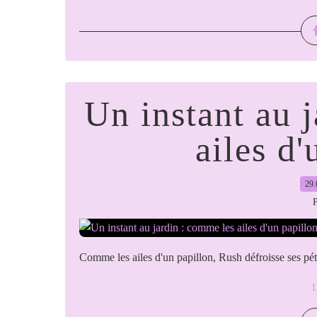
Un instant au 
ailes d'
29.
P
Comme les ailes d'un papillon, Rush défroisse ses péta
L