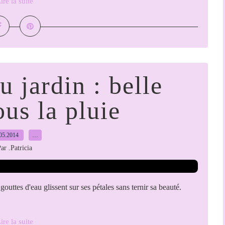
ire la suite
u jardin : belle
us la pluie
05.2014
…
ar .Patricia
outtes d'eau glissent sur ses pétales sans ternir sa beauté.
ire la suite