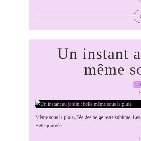
L
Un instant a
même so
29.
P
Même sous la pluie, Fée des neige reste sublime. Les g
Belle journée
L