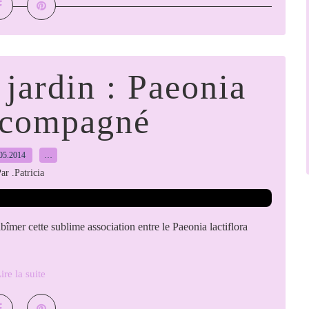
 jardin : Paeonia
ccompagné
05.2014
…
ar .Patricia
bîmer cette sublime association entre le Paeonia lactiflora
ire la suite