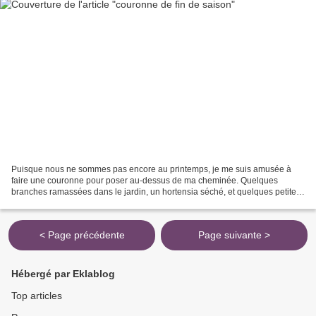
Puisque nous ne sommes pas encore au printemps, je me suis amusée à
faire une couronne pour poser au-dessus de ma cheminée. Quelques
branches ramassées dans le jardin, un hortensia séché, et quelques petites
choses glanées ça et là. Et zou ! Belle journée...
< Page précédente
Page suivante >
Hébergé par Eklablog
Top articles