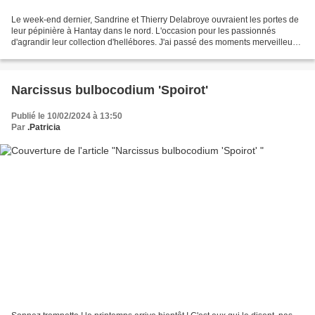
Le week-end dernier, Sandrine et Thierry Delabroye ouvraient les portes de
leur pépinière à Hantay dans le nord. L'occasion pour les passionnés
d'agrandir leur collection d'hellébores. J'ai passé des moments merveilleux
avec mes amis et je peux vous dire...
Narcissus bulbocodium 'Spoirot'
Publié le 10/02/2024 à 13:50
Par
.Patricia