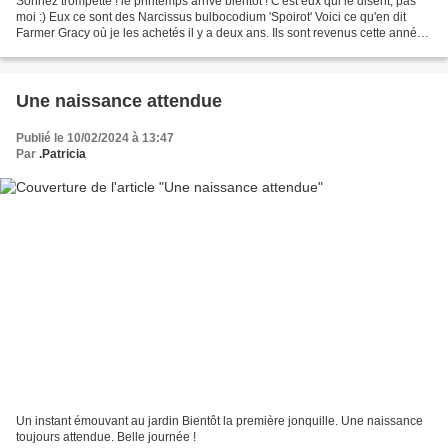
Sonnez trompette ! le printemps arrive bientôt ! C'est eux qui le disent, pas
moi :) Eux ce sont des Narcissus bulbocodium 'Spoirot' Voici ce qu'en dit
Farmer Gracy où je les achetés il y a deux ans. Ils sont revenus cette année.
Je les adore. Si vous...
Une naissance attendue
Publié le 10/02/2024 à 13:47
Par
.Patricia
Un instant émouvant au jardin Bientôt la première jonquille. Une naissance
toujours attendue. Belle journée !