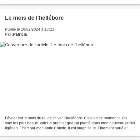
Le mois de l'hellébore
Publié le 10/02/2024 à 13:23
Par
.Patricia
Février est le mois du roi de l'hiver, l'hellébore. C'est en ce moment qu'ils
sont les plus beaux. Voici le premier que j'ai planté dans mon nouveau jardin
ligérien. Offert par mon amie Colette, il est magnifique. Finement ourlé et
veiné de rose. Très...