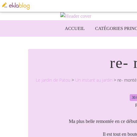
ACCUEIL
CATÉGORIES PRINC
re-
Le jardin de Patou
>
Un instant au jardin
>
re- monté
30.
P
Ma plus belle remontée en ce début 
Il est tout en bout