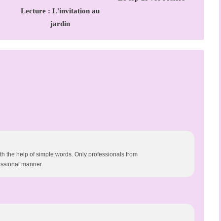
Lecture : L'invitation au
jardin
h the help of simple words. Only professionals from
essional manner.