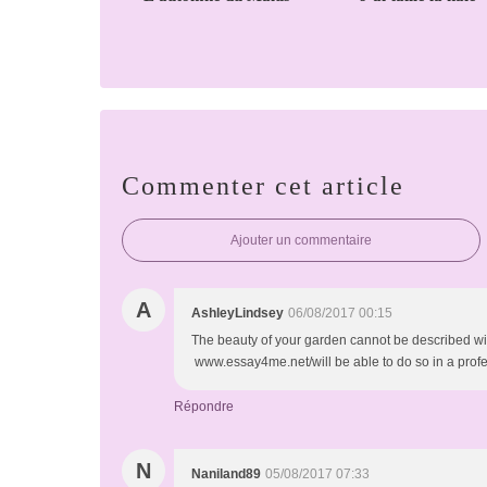
Commenter cet article
Ajouter un commentaire
A
AshleyLindsey
06/08/2017 00:15
The beauty of your garden cannot be described wit
www.essay4me.net/will be able to do so in a prof
Répondre
N
Naniland89
05/08/2017 07:33