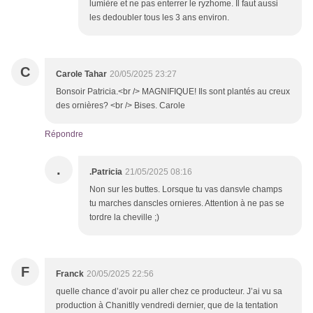
lumière et ne pas enterrer le ryzhome. Il faut aussi
les dedoubler tous les 3 ans environ.
C
Carole Tahar
20/05/2025 23:27
Bonsoir Patricia.<br /> MAGNIFIQUE! Ils sont plantés au creux
des ornières? <br /> Bises. Carole
Répondre
.
.Patricia
21/05/2025 08:16
Non sur les buttes. Lorsque tu vas dansvle champs
tu marches danscles ornieres. Attention à ne pas se
tordre la cheville ;)
F
Franck
20/05/2025 22:56
quelle chance d’avoir pu aller chez ce producteur. J’ai vu sa
production à Chanitlly vendredi dernier, que de la tentation