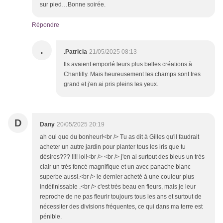
sur pied…Bonne soirée.
Répondre
.
.Patricia
21/05/2025 08:13
Ils avaient emporté leurs plus belles créations à
Chantilly. Mais heureusement les champs sont tres
grand et j'en ai pris pleins les yeux.
D
Dany
20/05/2025 20:19
ah oui que du bonheur!<br /> Tu as dit à Gilles qu'il faudrait
acheter un autre jardin pour planter tous les iris que tu
désires??? !!!! lol!<br /> <br /> j'en ai surtout des bleus un très
clair un très foncé magnifique et un avec panache blanc
superbe aussi.<br /> le dernier acheté à une couleur plus
indéfinissable .<br /> c'est très beau en fleurs, mais je leur
reproche de ne pas fleurir toujours tous les ans et surtout de
nécessiter des divisions fréquentes, ce qui dans ma terre est
pénible.