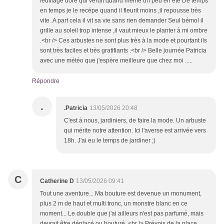
feuillage doré qui verdit quand même un peu en été De temps
en temps je le recépe quand il fleurit moins ,il repousse très
vite .A part cela il vit sa vie sans rien demander Seul bémol il
grille au soleil trop intense ,il vaut mieux le planter à mi ombre
.<br /> Ces arbustes ne sont plus très à la mode et pourtant ils
sont très faciles et très gratifiants .<br /> Belle journée Patricia
avec une météo que j'espère meilleure que chez moi .....
Répondre
.
.Patricia
13/05/2026 20:48
C'est à nous, jardiniers, de faire la mode. Un arbuste
qui mérite notre attention. Ici l'averse est arrivée vers
18h. J'ai eu le temps de jardiner ;)
C
Catherine D
13/05/2026 09:41
Tout une aventure... Ma bouture est devenue un monument,
plus 2 m de haut et multi tronc, un monstre blanc en ce
moment... Le double que j'ai ailleurs n'est pas parfumé, mais
devrait être déplacé ou bouturé. <br /> Prévois de la place,