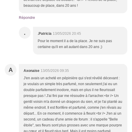
beaucoup de place, dans 20 ans !
Répondre
.
.Patricia
13/05/2026 20:45
Pour le moment il a de la place. Je ne suis pas
certaine qu'il en ait autant dans 20 ans ;)
A
Axonaise
13/05/2026 09:35
J'en avais un acheté en pépinière qui s'est révélé décevant :
je voulais un simple très parfumé, non seulement j'ai eu un
double parfaitement inodore, mais en plus il ne fleurissait
presque pas ! J'ai fini par me résoudre à l'arracher.<br /> Un
gentil voisin m'a donné un drageon du sien, et je l'ai planté au
même endroit. Il est florifère et parfumé, comme j'en rêvais au
départ... En ce moment, il commence à fleurir.<br /> J'en ai un
second, un cadeau d'une amie de forum : il s'appelle "Belle
étoile", ses fleurs sont plus grosses avec une marque pourpre
au cœur, et il fleurit plus tard. Mais il est moins parfumé.