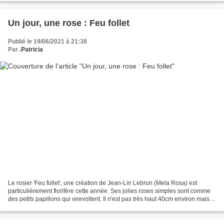
Un jour, une rose : Feu follet
Publié le 19/06/2021 à 21:38
Par
.Patricia
Le rosier 'Feu follet', une création de Jean-Lin Lebrun (Mela Rosa) est
particulièrement florifère cette année. Ses jolies roses simples sont comme
des petits papillons qui virevoltent. Il n'est pas très haut 40cm environ mais il
s'étale avec souplesse...