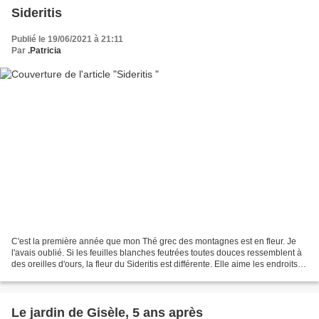
Sideritis
Publié le 19/06/2021 à 21:11
Par
.Patricia
C'est la première année que mon Thé grec des montagnes est en fleur. Je
l'avais oublié. Si les feuilles blanches feutrées toutes douces ressemblent à
des oreilles d'ours, la fleur du Sideritis est différente. Elle aime les endroits
secs et le plein soleil....
Le jardin de Gisèle, 5 ans après