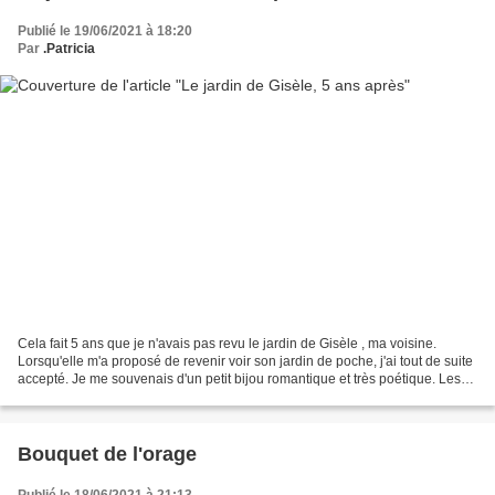
Publié le 19/06/2021 à 18:20
Par
.Patricia
Cela fait 5 ans que je n'avais pas revu le jardin de Gisèle , ma voisine.
Lorsqu'elle m'a proposé de revenir voir son jardin de poche, j'ai tout de suite
accepté. Je me souvenais d'un petit bijou romantique et très poétique. Les
rosiers que Gisèle avait...
Bouquet de l'orage