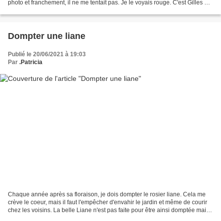
photo et franchement, il ne me tentait pas. Je le voyais rouge. C'est Gilles qui
l'a choisit en...
Dompter une liane
Publié le 20/06/2021 à 19:03
Par
.Patricia
Chaque année après sa floraison, je dois dompter le rosier liane. Cela me
crève le coeur, mais il faut l'empêcher d'envahir le jardin et même de courir
chez les voisins. La belle Liane n'est pas faite pour être ainsi domptée mais
elle ne m'en veut pas...