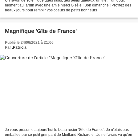
Un rayon de soleil, quelques fruits, des petits gâteaux, un thé,... un doux
moment au jardin avec une amie Merci Gisèle ! Bon dimanche ! Profitez des
beaux jours pour remplir vos coeurs de petits bonheurs
Magnifique 'Gîte de France'
Publié le 24/06/2021 à 21:06
Par
.Patricia
Je vous présente aujourd'hui le beau rosier 'Gîte de France'. Je n'étais pas
emballée par ce petit grimpant de Meilland Richardier. Je ne l'avais vu qu'en