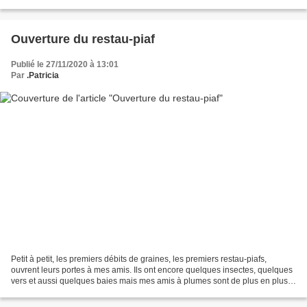
approche, plus il y a de lumière. Ces...
Ouverture du restau-piaf
Publié le 27/11/2020 à 13:01
Par
.Patricia
Petit à petit, les premiers débits de graines, les premiers restau-piafs,
ouvrent leurs portes à mes amis. Ils ont encore quelques insectes, quelques
vers et aussi quelques baies mais mes amis à plumes sont de plus en plus
nombreux à piaffer d'impatience....