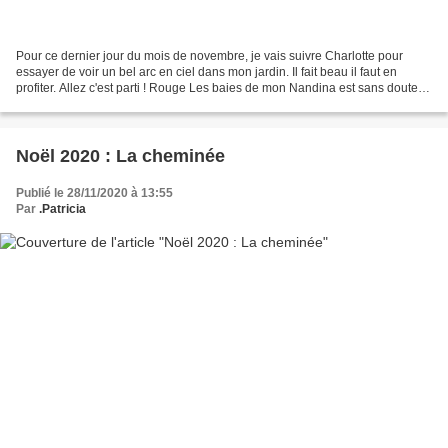
Pour ce dernier jour du mois de novembre, je vais suivre Charlotte pour
essayer de voir un bel arc en ciel dans mon jardin. Il fait beau il faut en
profiter. Allez c'est parti ! Rouge Les baies de mon Nandina est sans doute
ce qu'il y a de plus rouge...
Noël 2020 : La cheminée
Publié le 28/11/2020 à 13:55
Par
.Patricia