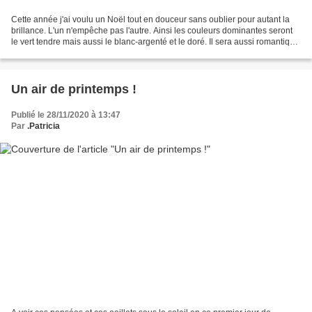
Cette année j'ai voulu un Noël tout en douceur sans oublier pour autant la
brillance. L'un n'empêche pas l'autre. Ainsi les couleurs dominantes seront
le vert tendre mais aussi le blanc-argenté et le doré. Il sera aussi romantique
car ma nièce, Audrey,...
Un air de printemps !
Publié le 28/11/2020 à 13:47
Par
.Patricia