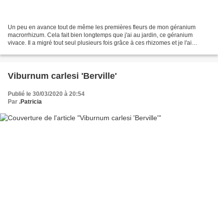
Un peu en avance tout de même les premières fleurs de mon géranium
macrorrhizum. Cela fait bien longtemps que j'ai au jardin, ce géranium
vivace. Il a migré tout seul plusieurs fois grâce à ces rhizomes et je l'ai
également déplacé bien souvent. Cela...
Viburnum carlesi 'Berville'
Publié le 30/03/2020 à 20:54
Par
.Patricia