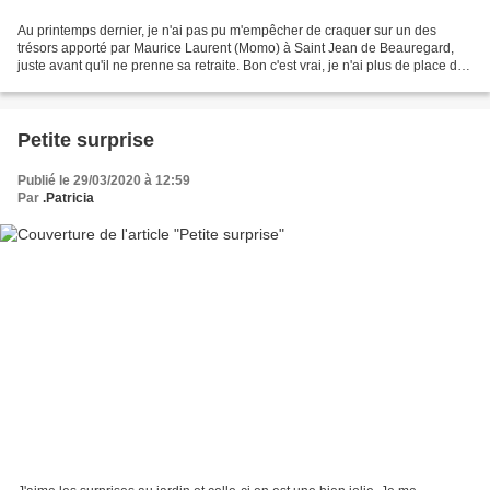
Au printemps dernier, je n'ai pas pu m'empêcher de craquer sur un des
trésors apporté par Maurice Laurent (Momo) à Saint Jean de Beauregard,
juste avant qu'il ne prenne sa retraite. Bon c'est vrai, je n'ai plus de place du
tout dans mon jardin de poche...
Petite surprise
Publié le 29/03/2020 à 12:59
Par
.Patricia