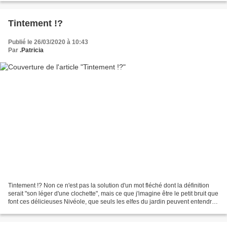
Tintement !?
Publié le 26/03/2020 à 10:43
Par
.Patricia
Tintement !? Non ce n'est pas la solution d'un mot fléché dont la définition
serait "son léger d'une clochette", mais ce que j'imagine être le petit bruit que
font ces délicieuses Nivéole, que seuls les elfes du jardin peuvent entendre.
La nivéole de...