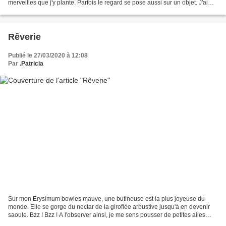
merveilles que j'y plante. Parfois le regard se pose aussi sur un objet. J'ai
peu de décoration....
Rêverie
Publié le 27/03/2020 à 12:08
Par
.Patricia
Sur mon Erysimum bowles mauve, une butineuse est la plus joyeuse du
monde. Elle se gorge du nectar de la giroflée arbustive jusqu'à en devenir
saoule. Bzz ! Bzz ! A l'observer ainsi, je me sens pousser de petites ailes
argentées et voilà que je m'envole....