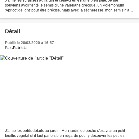
J'aime les surprises au jardin et celle-ci en est une bien jolie. Je me
souviens avoir tenté le semis d'une valériane grecque, un Polemonium
'Apricot delight' pour être précise. Mais avec la sécheresse, mon semis n'a
pas levé et j'ai vidé le pot dans...
Détail
Publié le 28/03/2020 à 16:57
Par
.Patricia
J'aime les petits détails au jardin. Mon jardin de poche c'est vrai un petit
fouillis végétal et il faut parfois bien regardé pour y découvrir les petites