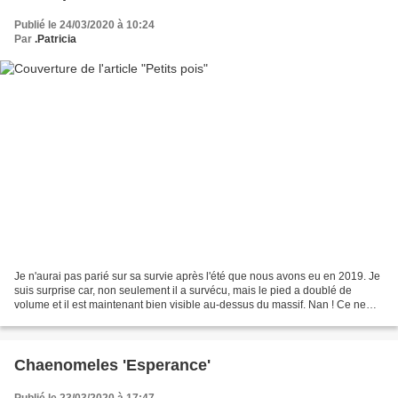
Publié le 24/03/2020 à 10:24
Par
.Patricia
Je n'aurai pas parié sur sa survie après l'été que nous avons eu en 2019. Je
suis surprise car, non seulement il a survécu, mais le pied a doublé de
volume et il est maintenant bien visible au-dessus du massif. Nan ! Ce ne
sont pas des petits pois mais...
Chaenomeles 'Esperance'