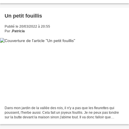
rater. Avec ces deux...
Un petit fouillis
Publié le 20/03/2022 à 20:55
Par
.Patricia
Dans mon jardin de la vallée des rois, il n'y a pas que les fleurettes qui
poussent, l'herbe aussi. Cela fait un joyeux fouillis. Je ne peux pas tondre
sur la butte devant la maison sinon j'abime tout. Il va donc falloir que
j'apporte une cisaille à main....