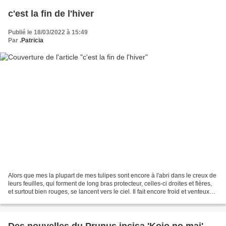
c'est la fin de l'hiver
Publié le 18/03/2022 à 15:49
Par
.Patricia
Alors que mes la plupart de mes tulipes sont encore à l'abri dans le creux de
leurs feuilles, qui forment de long bras protecteur, celles-ci droites et fières,
et surtout bien rouges, se lancent vers le ciel. Il fait encore froid et venteux
mais cela...
Des nouvelles du Prunus incisa 'Kojo no mai'