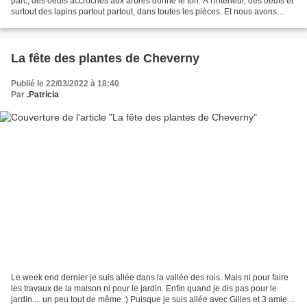
parc, des oeufs accrochés aux arbres donne le ton. A l'intérieur, des oeufs et
surtout des lapins partout partout, dans toutes les pièces. Et nous avons
même appris qu'il y en avait...
La fête des plantes de Cheverny
Publié le 22/03/2022 à 18:40
Par
.Patricia
Le week end dernier je suis allée dans la vallée des rois. Mais ni pour faire
les travaux de la maison ni pour le jardin. Enfin quand je dis pas pour le
jardin.... un peu tout de même :) Puisque je suis allée avec Gilles et 3 amies