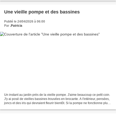
Une vieille pompe et des bassines
Publié le 24/04/2026 à 06:00
Par
.Patricia
Un instant au jardin près de la vieille pompe. J'aime beaucoup ce petit coin.
J'y ai posé de vieilles bassines trouvées en brocante. A l'intérieur, pensées,
joncs et des iris qui devraient fleurir bientôt. Si la pompe ne fonctionne plus
(j'espère un jour...