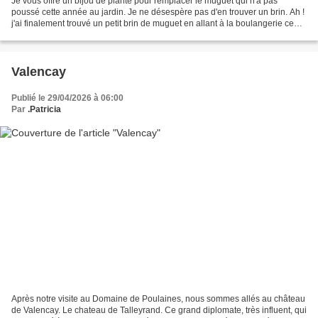
Je vous offre un bijou de plante pour remplacer le muguet qui n'a pas
poussé cette année au jardin. Je ne désespère pas d'en trouver un brin. Ah !
j'ai finalement trouvé un petit brin de muguet en allant à la boulangerie ce
matin. Bon 1er mai ! Belle...
Valencay
Publié le 29/04/2026 à 06:00
Par
.Patricia
Après notre visite au Domaine de Poulaines, nous sommes allés au château
de Valencay. Le chateau de Talleyrand. Ce grand diplomate, très influent, qui